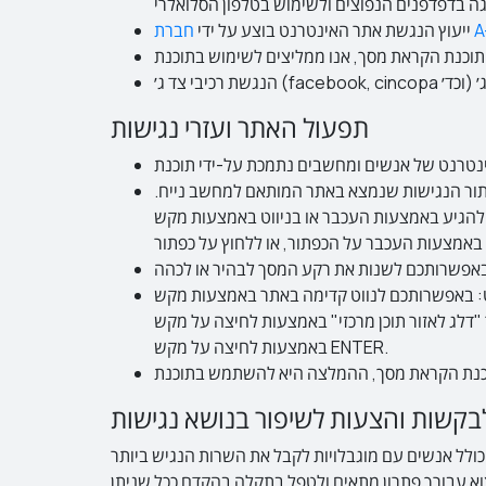
ייעוץ הנגשת אתר האינטרנט בוצע על ידי
ד ג׳
תפעול האתר ועזרי נגישות
כפתור הנגישות שנמצא באתר המותאם למחשב נייח.
ניווט באמצעות מקש TAB. עם לחיצה על הכפתור ייפתח תפריט אופציות ההנגשה. יש לבחור מתוך התפריט את האופציה המתאימה.
תכם לנווט קדימה באתר באמצעות מקש TAB. כדי לנווט אחורה יש ללחוץ על צירוף המקשים SHIFT ו-TAB. אפשר לדלג לאזורי תוכן מרכזיים מראש הדף כאשר מופיע
כן מרכזי" באמצעות לחיצה על מקש ENTER. בתחתית כל דף, לפני הכותרת התחתית, אפשר לדלג לראש הדף כאשר מופיע הכפתור "חזרה לראש הדף"
באמצעות לחיצה על מקש ENTER.
לבקשות והצעות לשיפור בנושא נגישות