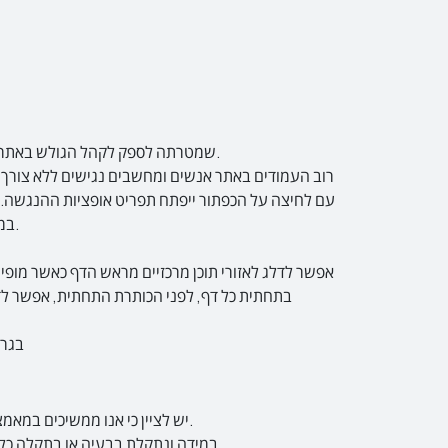
הנגשת אתר האינטרנט של אנשים ומחשבים נתמכת על-ידי תוכנת AVCP של חברת Make Sense, שמטרתה לספק לקהל הגולש באתר תוכן נגיש ככל האפשר.
רוב העמודים באתר אנשים ומחשבים נגישים ללא צורך 
כדי לסגור את התפריט יש ללחוץ באמצעות העכבר על הכפתור, או ללחוץ על כפתור X בתפריט או ללחוץ על מקש ESC במקלדת.
לשם קבלת חוויית גל
יש לציין כי אנו ממשיכים במאמצים לשפר את נגישות החברה כחלק ממחויבותנו לאפשר לכלל האוכלוסייה כולל אנשים עם מוגבלויות לקבל את השרות הנגיש ביותר.
במידה ונתקלת בבעיה או בתקלה כלשהי בנושא הנגישות, נשמח שתעדכן אותנו בכך ואנו נעשה כל מאמץ למצוא עבורך פתרון מתאים ולטפל בתקלה בהקדם ככל שניתן.