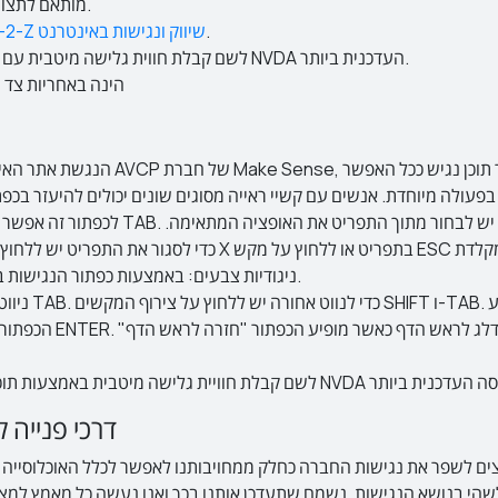
מותאם לתצוגה בדפדפנים הנפוצים ולשימוש בטלפון הסלואלרי.
.
חברת A-2-Z שיווק ונגישות באינטרנט
לשם קבלת חווית גלישה מיטבית עם תוכנת הקראת מסך, אנו ממליצים לשימוש בתוכנת NVDA העדכנית ביותר.
הנגשת רכיבי צד ג׳ (facebook, cincopa וכד׳) הינה באחריות צ
בפעולה מיוחדת. אנשים עם קשיי ראייה מסוגים שונים יכולים להיעזר ב
לכפתור זה אפשר להגיע באמצעות העכבר או ב
ניגודיות צבעים: באמצעות כפתור הנגישות באפשרותכם לשנות את רקע המסך לבהיר או לכהה.
ניווט: באפשרו
הכפתור "דלג לאזור תו
ישה מיטבית באמצעות תוכנת הקראת מסך, ההמלצה היא להשתמש בתוכנת NVDA בגרסה העדכנית ביותר
דרכי פנייה 