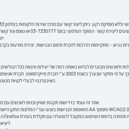
info@pc.co.il יש לציין דרכי התקשרות למענה חוזר.
באינטרנט ועשויים להיטיב מתכני אינטרנט נגישים יותר, כך על פי מחקר 
האינטרנטי לבעלי לקויות מגוונות ואנשים הנעזרים בטכנולוגיה מסייעת לשימוש במחשב.
אתר זה עומד בדרישות תקנות שוויון זכויות לאנשים עם מוגבלות (התאמות נגישות לשירות), התשע"ג 2013.
הבדיקו
מקשי החיצים, Enter ו- Esc ליציאה מתפריטים וחלונות.