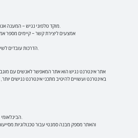
מוקד טלפוני נגיש – המענה אנושי וללא מוסיקת רקע. ניתן ליצור קשר עם מרכז שירות הלקוחות בטלפון 03-7330733 בימים א'-ה' בין השעות 08:00-17:00.
הדרכות עובדים לשירות נגיש - מתקיימות הדרכות להכרת תחום הנגישות, יצירת מודעות בקרב העובדים והקניית כלים מעשיים למתן שירות נגיש.
התאמות הנגישות בוצעו עפ"י המלצות התקן הישראלי (ת"י 5568) לנגישות תכנים באינטרנט ברמת AA ומסמך WCAG2.0 הבינלאומי.