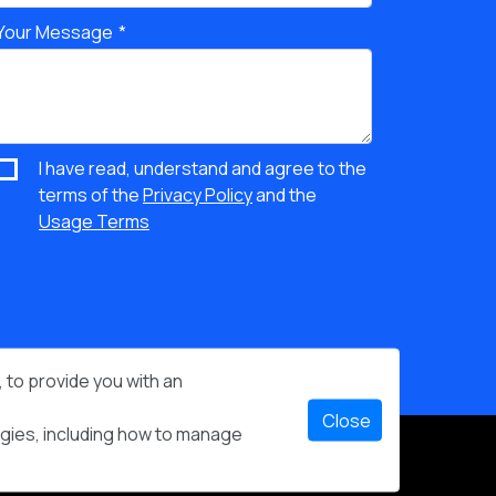
Your Message
I have read, understand and agree to the
terms of the
Privacy Policy
and the
Usage Terms
 to provide you with an
Close
ogies, including how to manage