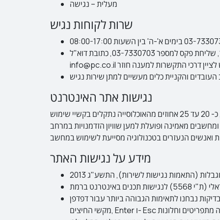
מעלית – נגישה
שרות לקוחות נגיש
אמצעים ליצירת קשר – קיימים מספר אמצעים ליצירת קשר: המוקד הטלפוני במס' 03-7330777 או טופס צור קשר, שליחת פקס למספר 03-7330703, כתובת דוא"ל
נגישות אתר האינטרנט
אתר אינטרנט נגיש הוא אתר המאפשר לאנשים עם מוגבלות ולאנשים מבוגרים לגלוש באותה רמה של יעילות והנאה ככל הגולשים, כ- 20 עד 25 אחוזים מהאוכלוסייה נתקלים בקשיי שימוש
שנערך בשנת 2003 ע"י חברת מייקרוסופט. חברת אנשים ומחשבים מאמינה ופועלת למען שוויון הזדמנויות במרחב
מידע על נגישות האתר
ת נבחנו לתאימות הגבוהה ביותר עבור דפדפן Firefox והאתר מספק מבנה סמנטי עבור טכנולוגיות מסייעות ותמיכה בדפוס השימוש המקובל להפעלה עם מקלדת בעזרת