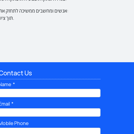
אנשים ומחשבים ממשיכה לתחזק את ה
accessibility@pc.co.il תוך ציון קישור לעמוד אליו מתייחסת הפניה וכן פרטי התקשרות עמכם, או בטלפון 03-7330706 \ 03-7330733.
Contact Us
Name
Email
Mobile Phone