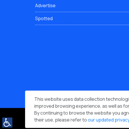
Advertise
Spotted
This website uses data collection technologie
improved browsing experience, as well as for
By continuing to browse the website you agr
People & Computers © 2026 - All Rights
their use, please refer to
our updated privacy
Reserved