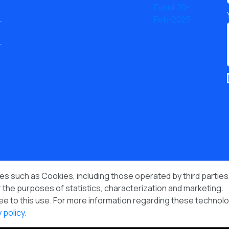
s such as Cookies, including those operated by third parties,
 the purposes of statistics, characterization and marketing.
ee to this use. For more information regarding these technol
Instagram
Telegram
LinkedIn
Follow Us on
Twitter
Facebook
View RSS Feed
 policy
.