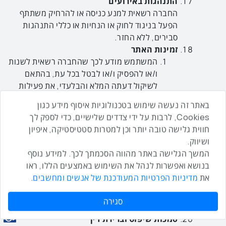
התנהגות באירועים
החברה רשאית למנע כניסה או להרחיק משתתף
הפעל בניגוד לחוק או הנחיות או כללי התנהגות
סבירים, ללא החזר.
זמינות האתר
המשתמש מודע לכך שהחברה רשאית לשנות
ו/או להפסיק ו/או לבטל בכל עת, בהתאם
לשיקול דעתה המלא והבלעדי, את פעילות
האתר או את זמינות התכנים שבו, וזאת ללא
באתר זה נעשה שימוש בטכנולוגיות איסוף מידע כגון
כל צורך במתן הודעה מוקדמת על כך.
Cookies, לרבות על ידי צדדים שלישיים, כדי לספק לך
התיישנות
חווית גלישה טובה יותר וכן למטרות סטטיסטיקה, איפיון
מבלי לגרוע מהאמור בתנאי השימוש,
ושיווק.
המשתמש מודע, מסכים ומאשר בזאת, כי
המשך הגלישה באתר מהווה הסכמתך לכך. למידע נוסף
תקופת ההתיישנות לגבי כל טענה ו/או דרישה
בנושא ואפשרות לנהל את השימוש באמצעים הללו, ראו
ו/או תביעה כנגד החברה, תוגבל לתקופה של
את
מדיניות הפרטיות המעודכנת של אנשים ומחשבים
.
שנתיים, והצדדים רואים בכך כהסכם לתקופת
ההתיישנות כמשמעו בסעיף 19 לחוק
סגירה
ההתיישנות, התשי"ח-1958.
סמכות שיפוט וברירת דין