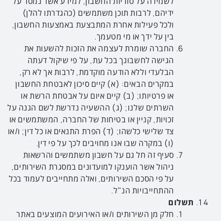
לשמירה על סודיות החשבון, למידע אשר נמסר על
ידיהם, לרבות תוכן משתמשים (כהגדרתו להלן)
ולכל פעילות אחרת המתבצעת באמצעות החשבון,
בין על ידך או מי מטעמך.
החברה שומרת לעצמה את הזכות להשעות את
הגישה לחשבונך בכל עת, על פי שיקול דעתה
הבלעדי וללא הודעה מוקדמת, לרבות אך לא רק,
במקרים הבאים: (א) קיים סיכון לאבטחת החשבון
או פרטיותו; (ב) קיים איום על אבטחת הרשת או
השרתים שלנו; (ג) ההשעיה נדרשת לשם הגנה על
זכויות, קניין או בטיחות של החברה, המשתמשים או
צד שלישי כלשהו; (ד) הפרת התנאים או כל דין; ו/או
(ו) במקרה שבו אנו מחויבים לכך על פי דין.
סעיף זה חל גם על חשבון משתמשים והרשאות
ניהול אשר הוענקו למועדונים במסגרת השירותים,
על פי הסכם השירותים, ואלה מתחייבים לעמוד בכל
ההתחייבויות הנ"ל.
תשלום
חלק מן השירותים ו/או האירועים המוצעים באתר