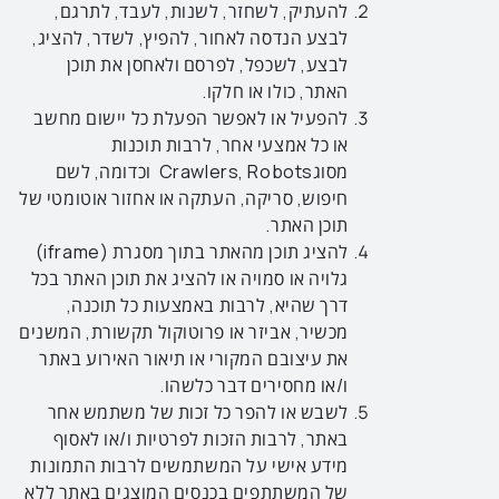
להעתיק, לשחזר, לשנות, לעבד, לתרגם,
לבצע הנדסה לאחור, להפיץ, לשדר, להציג,
לבצע, לשכפל, לפרסם ולאחסן את תוכן
האתר, כולו או חלקו.
להפעיל או לאפשר הפעלת כל יישום מחשב
או כל אמצעי אחר, לרבות תוכנות
מסוגCrawlers, Robots וכדומה, לשם
חיפוש, סריקה, העתקה או אחזור אוטומטי של
תוכן האתר.
להציג תוכן מהאתר בתוך מסגרת (iframe)
גלויה או סמויה או להציג את תוכן האתר בכל
דרך שהיא, לרבות באמצעות כל תוכנה,
מכשיר, אביזר או פרוטוקול תקשורת, המשנים
את עיצובם המקורי או תיאור האירוע באתר
ו/או מחסירים דבר כלשהו.
לשבש או להפר כל זכות של משתמש אחר
באתר, לרבות הזכות לפרטיות ו/או לאסוף
מידע אישי על המשתמשים לרבות התמונות
של המשתתפים בכנסים המוצגים באתר ללא