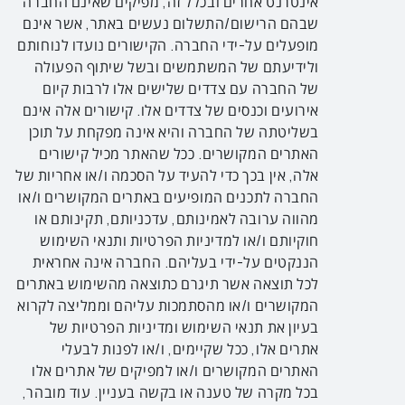
אינטרנט אחרים ובכלל זה, מפיקים שאינם החברה
שבהם הרישום/התשלום נעשים באתר, אשר אינם
מופעלים על-ידי החברה. הקישורים נועדו לנוחותם
ולידיעתם של המשתמשים ובשל שיתוף הפעולה
של החברה עם צדדים שלישים אלו לרבות קיום
אירועים וכנסים של צדדים אלו. קישורים אלה אינם
בשליטתה של החברה והיא אינה מפקחת על תוכן
האתרים המקושרים. ככל שהאתר מכיל קישורים
אלה, אין בכך כדי להעיד על הסכמה ו/או אחריות של
החברה לתכנים המופיעים באתרים המקושרים ו/או
מהווה ערובה לאמינותם, עדכניותם, תקינותם או
חוקיותם ו/או למדיניות הפרטיות ותנאי השימוש
הננקטים על-ידי בעליהם. החברה אינה אחראית
לכל תוצאה אשר תיגרם כתוצאה מהשימוש באתרים
המקושרים ו/או מהסתמכות עליהם וממליצה לקרוא
בעיון את תנאי השימוש ומדיניות הפרטיות של
אתרים אלו, ככל שקיימים, ו/או לפנות לבעלי
האתרים המקושרים ו/או למפיקים של אתרים אלו
בכל מקרה של טענה או בקשה בעניין. עוד מובהר,