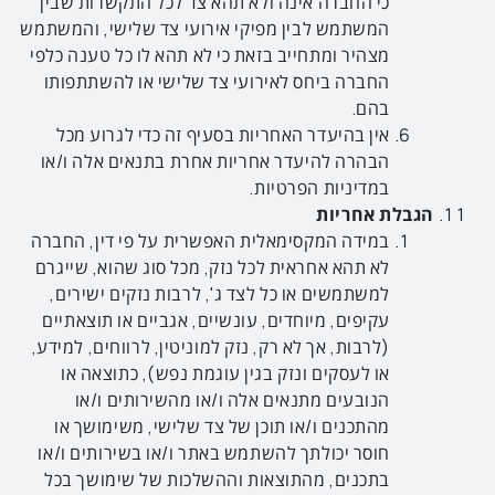
כי החברה אינה ולא תהא צד לכל התקשרות שבין
המשתמש לבין מפיקי אירועי צד שלישי, והמשתמש
מצהיר ומתחייב בזאת כי לא תהא לו כל טענה כלפי
החברה ביחס לאירועי צד שלישי או להשתתפותו
בהם.
אין בהיעדר האחריות בסעיף זה כדי לגרוע מכל
הבהרה להיעדר אחריות אחרת בתנאים אלה ו/או
במדיניות הפרטיות.
הגבלת אחריות
במידה המקסימאלית האפשרית על פי דין, החברה
לא תהא אחראית לכל נזק, מכל סוג שהוא, שייגרם
למשתמשים או כל לצד ג', לרבות נזקים ישירים,
עקיפים, מיוחדים, עונשיים, אגביים או תוצאתיים
(לרבות, אך לא רק, נזק למוניטין, לרווחים, למידע,
או לעסקים ונזק בגין עוגמת נפש), כתוצאה או
הנובעים מתנאים אלה ו/או מהשירותים ו/או
מהתכנים ו/או תוכן של צד שלישי, משימושך או
חוסר יכולתך להשתמש באתר ו/או בשירותים ו/או
בתכנים, מהתוצאות וההשלכות של שימושך בכל