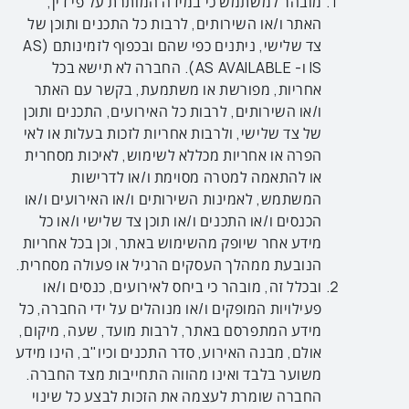
מובהר למשתמש כי במידה המותרת על פי דין,
האתר
ו/או השירותים, לרבות כל התכנים ותוכן של
צד שלישי
, ניתנים כפי שהם ובכפוף לזמינותם (AS
IS ו- AS AVAILABLE). החברה לא תישא בכל
אחריות, מפורשת או משתמעת, בקשר עם האתר
ו/או השירותים, לרבות כל האירועים, התכנים ותוכן
של צד שלישי, ולרבות אחריות לזכות בעלות או לאי
הפרה או אחריות מכללא לשימוש, לאיכות מסחרית
או להתאמה למטרה מסוימת ו/או לדרישות
המשתמש, לאמינות השירותים ו/או האירועים ו/או
הכנסים ו/או התכנים ו/או תוכן צד שלישי ו/או כל
מידע אחר שיופק מהשימוש באתר, וכן בכל אחריות
הנובעת ממהלך העסקים הרגיל או פעולה מסחרית.
ובכלל זה, מובהר כי ביחס לאירועים, כנסים ו/או
פעילויות המופקים ו/או מנוהלים על ידי החברה, כל
מידע המתפרסם באתר, לרבות מועד, שעה, מיקום,
אולם, מבנה האירוע, סדר התכנים וכיו"ב, הינו מידע
משוער בלבד ואינו מהווה התחייבות מצד החברה.
החברה שומרת לעצמה את הזכות לבצע כל שינוי