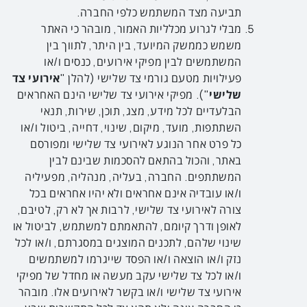
תביעה מצד המשתמש כלפי החברה.
מבלי לגרוע מכלליות האמור, מובהר כי האתר
משמש כממשק המיועד, בין היתר, לתווך בין
המשתמשים לבין מפיקי אירועים, כנסים ו/או
פעילויות מטעם גורמי צד שלישי (להלן "
אירועי צד
שלישי
"). מפיקי אירועי צד שלישי הינם האחראים
הבלעדיים לכל מידע, מצג, תוכן, שירות, תנאי
השתתפות, מועד, מיקום, שינוי, דחייה, ביטול ו/או
כל פרט אחר הנוגע לאירועי צד שלישי ומפורסם
באתר, והכול בהתאם להסכמות שבינם לבין
המשתתפים. החברה, בעליה, מנהליה, מפעיליה
ו/או עובדיה אינם אחראים ולא יהיו אחראים בכל
צורה לאירועי צד שלישי, לרבות אך לא רק, לטיבם,
לאופן ודרך קיומם, להתאמתם למשתמש, לביטול או
שינוי שלהם, לתכנים המוצגים במסגרתם, ו/או לכל
נזק ו/או הוצאה ו/או הפסד שייגרמו למשתמשים
ו/או לכל צד שלישי עקב מעשה או מחדל של מפיקי
אירועי צד שלישי ו/או בקשר לאירועים אלו. מובהר