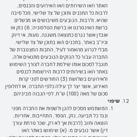
האתר ו/או השירותים ו/או האירועים והכנסים,
לרבות כל התכנים ותוכן של צד שלישי, מכל סיבה
שהיא, ולרבות, הנובעים משיבושים או מכשלים
ברשת האינטרנט או ברשת הטלפוניה; 6) נזק או
אובדן אשר נגרם כתוצאה משגגה, טעות, אי דיוק
וכיו"ב באתר, בתכנים ו/או בתוכן של צד שלישי.
מבלי לגרוע מהאמור לעיל, החבות המצטברת של
החברה עבור כל הנזקים הנובעים מתנאים אלה,
תוגבל לסכום אותו שילמת לחברה לצורך השימוש
באתר ו/או בשירותים לרבות הירשמות לכנסים
ולאירועים בשלושת (3) החודשים לפני קרות
האירוע, אשר יצר לך עילה כלפי החברה, או לחלופין
סכום של מאה (100) ש"ח, לפי הגבוה מביניהם.
שיפוי
המשתמש מסכים להגן ולשפות את החברה מפני
ונגד כל תביעה, נזק, הפסד, התחייבות, אחריות,
הוצאה וחוב (לרבות אך לא רק, שכר טרחת עורך
דין) אשר נובעים מ: (א) שימושו באתר ו/או