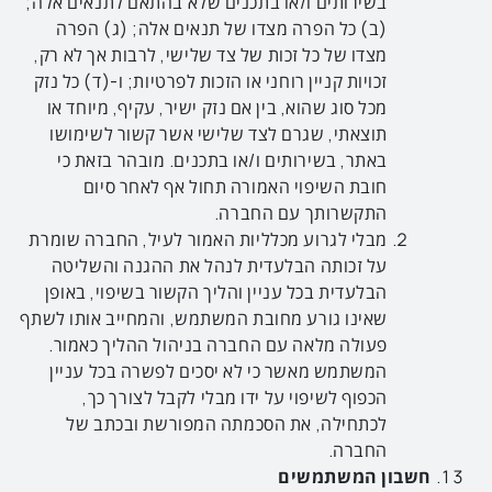
בשירותים ו/או בתכנים שלא בהתאם לתנאים אלה;
(ב) כל הפרה מצדו של תנאים אלה; (ג) הפרה
מצדו של כל זכות של צד שלישי, לרבות אך לא רק,
זכויות קניין רוחני או הזכות לפרטיות; ו-(ד) כל נזק
מכל סוג שהוא, בין אם נזק ישיר, עקיף, מיוחד או
תוצאתי, שגרם לצד שלישי אשר קשור לשימושו
באתר, בשירותים ו/או בתכנים. מובהר בזאת כי
חובת השיפוי האמורה תחול אף לאחר סיום
התקשרותך עם החברה.
מבלי לגרוע מכלליות האמור לעיל, החברה שומרת
על זכותה הבלעדית לנהל את ההגנה והשליטה
הבלעדית בכל עניין והליך הקשור בשיפוי, באופן
שאינו גורע מחובת המשתמש, והמחייב אותו לשתף
פעולה מלאה עם החברה בניהול ההליך כאמור.
המשתמש מאשר כי לא יסכים לפשרה בכל עניין
הכפוף לשיפוי על ידו מבלי לקבל לצורך כך,
לכתחילה, את הסכמתה המפורשת ובכתב של
החברה.
חשבון המשתמשים