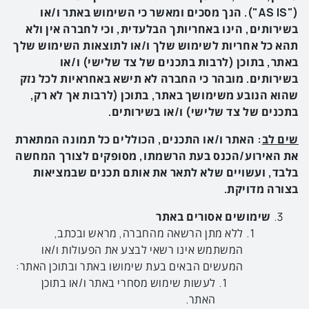
("
AS IS
"). הנך מסכים ומאשר כי השימוש באתר ו/או
בשירותים, הינו באחריותך הבלעדית, וכי לחברה אין ולא
תהא כל אחריות לשימוש שלך ו/או לתוצאות השימוש שלך
באתר, בתוכן (לרבות בתכנים של צד שלישי) ו/או
בשירותים. מובהר כי החברה לא תישא באחראיות לכל נזק
שהוא הנובע משימושך באתר, בתוכן (לרבות אך לא רק,
בתכנים של צד שלישי) ו/או בשירותים.
שים לב
: האתר ו/או התכנים, הכוללים כל תמונה המתארת
את האירוע/הכנס בעת הרשמתו,
מסופקים
לצורך
המחשה
בלבד
, ו
עשויים
שלא
לתאר
את
אותם תכנים
שבמציאות
בצורה
מדויקת
.
שימושים אסורים באתר
ללא מתן הרשאה מהחברה, מראש ובכתב,
המשתמש אינו רשאי לבצע את הפעולות ו/או
המעשים הבאים בעת שימושו באתר ובתוכן האתר:
לעשות שימוש מסחרי באתר ו/או בתוכן
האתר.