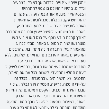
ייתכן שיהיו שינויים, לרבות אך לא רק, בצבעים
וגדלים, בתיאור האולם בו צפוי להתרחש
הכנס/האירועים, תיאור הבמה ועוד, שעשויים
להתרחש עקב מגבלות טכנולוגיות או תאימות
האתר למכשירי קצה שונים. למען הסר ספק,
באחריות המשתמש להשיג ייעוץ והכוונה מהחברה
לצורך קבלת מידע נוסף על כנס ו/או אירוע ו/או
מוצר ו/או שירות המופיע באתר. מבלי לגרוע
מהאמור לעיל, החברה אינה מתחייבת שהתכנים
המופיעים באתר יהיו נכונים, מדויקים, שלמים, ללא
טעויות או שגיאות, או שיהיו זמינים בכל עת.
החברה שומרת לעצמה את הזכות, בהתאם לשיקול
דעתה המלא והבלעדי, לשנות בכל עת את האתר,
התכנים ו/או השירותים שבמסגרתו, ובכלל זה
על-ידי הוספה, גריעה, הפסקה או הגבלה, שינוי
מבנה האתר והתכנים, היקפם וזמינותם של המידע
והשירותים המוצעים בו וכל היבט אחר הכרוך
באתר, בשירות ותפעול, ללא כל צורך במתן הודעה
מוקדמת. מובהר, כי למשתמש לא תהא כל טענה