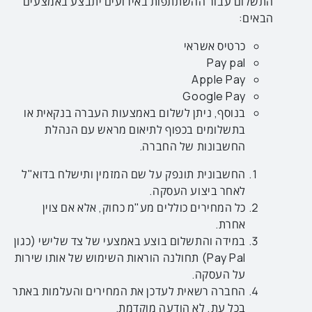
התשלום עבור ההשתתפות באירועים יתבצע באמצעים
הבאים:
כרטיס אשראי
Pay pal
Apple Pay
Google Pay
בנוסף, ניתן לשלום באמצעות העברה בנקאית או
בתשלומים בכפוף לתיאום מראש עם הנהלת
החשבונות של החברה.
החשבונית תונפק על שם המזמין ותישלח בדוא"ל
לאחר ביצוע העסקה.
כל המחירים כוללים מע"מ כחוק, אלא אם צוין
אחרת.
במידה והתשלום בוצע באמצעי של צד שלישי (כגון
Pay Pal) תחולנה הוראות השימוש של אותו שירות
על העסקה.
החברה רשאית לעדכן את המחירים והעלמות באתר
בכל עת, לא הודעה מוקדמת.