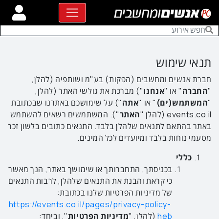
תנאי שימוש
חברת אנשים ומחשבים (הפקות) בע"מ ושותפיה (להלן,
"
החברה
" או "
אנחנו
") מברכת את גולשי האתר (להלן,
"
המשתמש(ים)
" או "
אתה
") על שימושכם באתרנו שבכתובת
events.co.il (להלן "
האתר
"). המשתמשים רשאים להשתמש
באתר בהתאם לתנאים שלהלן בלבד. התנאים כתובים בלשון זכר
מטעמי נוחות בלבד ומיועדים לכל המינים.
כללי
בכניסתך, התחברותך או שימושך באתר, הנך מאשר
כי קראת והבנת את התנאים שלהלן, לרבות התנאים
של מדיניות הפרטיות שלנו בכתובת:
https://events.co.il/pages/privacy-policy-
heb
(להלן, "
מדיניות הפרטיות
", וביחד: