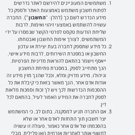
משתמשים המעוניינים להירשם לאתר נדרשים
לפתוח חשבון משתמש באמצעות האתר ולספק כל
מידע הנדרש לשם כך (להלן: "
החשבון
"). החברה
עשויה להשתמש באמצעי זיהוי ואימות, לרבות
שליחת הודעות טקסט לפרטי הקשר שנמסרו על ידי
המשתמשים, לצורך אימות החשבון ואבטחתו.
כל מידע שתספק לחברה בעת יצירת או עדכון
החשבון או במסגרת השירותים, לרבות מידע אישי,
ייאסף וישמר בהתאם להוראות מדיניות הפרטיות.
הנך מתחייב לספק, במסגרת פתיחת החשבון
וניהולו, מידע מדויק ומלא, וככל שהנך מזין מידע זה
אודות אדם אחר, הנך מאשר בזאת כי קיבלת את כל
ההסכמות הנדרשות לכך ויש לך זכות וסמכות מלאות
לספק לחברה את המידע האמור לעיל, בהתאם לכל
דין.
אם החברה תגיע למסקנה, בתום לב, כי המשתמש
יצר חשבון תוך התחזות לאדם אחר או שלא
בהסכמתו של אדם אחר כאמור, פעולה זו עשויה
לחשוף אותך לאחריות אזרחית ו/או פלילית, מבלי