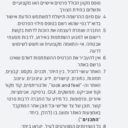
טופס מקוון הכולל פרטים אישיים ו/או מקצועיים
ותשלום במידת הצורך.
עם סיום ההרשמה תישלח למשתמש הודעת אישור
בדוא"ל כפי שהוא רשם בטופס מילוי הפרטים.
החברה שומרת לעצמה את הזכות לדחות בקשת
רישום או למנוע השתתפות באירוע, לרבות מטעמי
אבטחה, אי-התאמה מקצועית או חשש לשימוש
לרעה.
אין להעביר את הכרטיס ההשתתפות לאדם שאינו
נרשם באתר.
האתר עשוי להכיל, בין היתר, תכנים, טקסט, קבצים,
תמונות, נתונים, קישורים, ידע, עיצובים, עיצוב
האתר וה-"look and feel", אלגוריתמים, קוד מקור
וקוד אובייקט, ממשקים, GUI, גרפיקה, אנימציות,
איורים, פרסומות, כל מידע על החברה לרבות פרטי
קשר, תוכן של צד שלישי וכל תוכן אחר המתקבל
באמצעות האתר ומוצג בו (להלן, ביחד:
"
התכנים
").
כל השירותים המפורטים לעיל, יקראו ביחד: