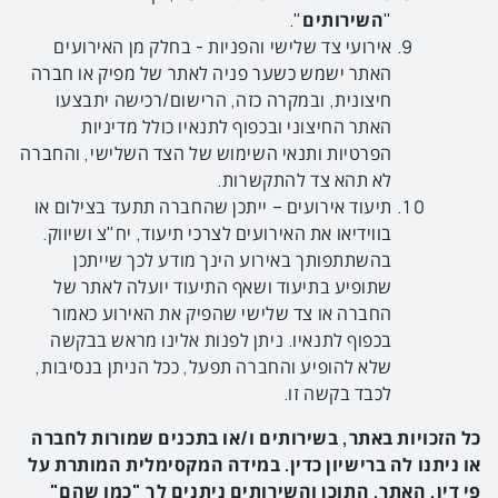
"
השירותים
".
אירועי צד שלישי והפניות - בחלק מן האירועים
האתר ישמש כשער פניה לאתר של מפיק או חברה
חיצונית, ובמקרה כזה, הרישום/רכישה יתבצעו
האתר החיצוני ובכפוף לתנאיו כולל מדיניות
הפרטיות ותנאי השימוש של הצד השלישי, והחברה
לא תהא צד להתקשרות.
תיעוד אירועים – ייתכן שהחברה תתעד בצילום או
בווידיאו את האירועים לצרכי תיעוד, יח"צ ושיווק.
בהשתתפותך באירוע הינך מודע לכך שייתכן
שתופיע בתיעוד ושאף התיעוד יועלה לאתר של
החברה או צד שלישי שהפיק את האירוע כאמור
בכפוף לתנאיו. ניתן לפנות אלינו מראש בבקשה
שלא להופיע והחברה תפעל, ככל הניתן בנסיבות,
לכבד בקשה זו.
כל הזכויות באתר, בשירותים ו/או בתכנים שמורות לחברה
או ניתנו לה ברישיון כדין. במידה המקסימלית המותרת על
פי דין, האתר, התוכן והשירותים ניתנים לך "כמו שהם"