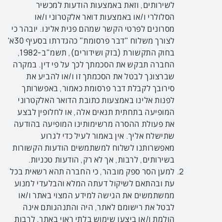
לשירותים, וזאת באמצעות הודעות למכשיר
הסלולרי ו/או באמצעות דואר אלקטרוני ו/או
מסרונים לפרטי הקשר שמהם פנית אלינו. יובהר כי
לצורך משלוח "דבר פרסומת" כהגדרתו בסעיף 30א'
בחוק התקשורת (בזק ושידורים), תשמ"ב-1982,
החברה תבקש את הסכמתך לכך על פי דין. במקרה
שברצונך לבטל את הסכמתך זו ו/או להביע את
סירובך לקבלת דבר פרסומת כאמור, באפשרותך
לפנות אלינו באמצעות כתובת הדואר האלקטרוני
המופיעה בתחתית תנאים אלה, או לחלופין לבצע
את פעולת ההסרה מרשימותינו המופיעה בהודעה
שתישלח אליך. אין באמור לעיל כדי לגרוע
מאפשרותנו לשלוח למשתמשים הודעות הקשורות
בשירותים, לרבות, אך לא רק, הודעות טכניות.
למען הסר ספק מובהר, כי החברה תהא רשאית בכל
עת ובהתאם לשיקול דעתה המלא והבלעדי למנוע
ממשתמשים את הגישה למידע המצוי באתר ו/או
לבטל את רישומם לאתר, היה והתנהגותם אינה
הולמת ו/או ביצעו שימוש בלתי ראוי באתר, לרבות