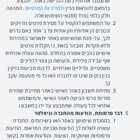
שהצטבר אודותיו בעת הגלישה באתר, יתבצע
בהתאם להוראות הדין
ולמדיניות הפרטיות
, המהווה
חלק בלתי נפרד מתנאי השימוש אלה.
על המשתמש להקפיד על מסירת פרטים מדויקים
ונכונים הן אודותיו והן אודות צד ג' אחר באם נדרש
לכך, על-מנת שהשימוש באתר יתאפשר במהירות
וללא תקלות. מובהר בזאת, כי הקלדת פרטים
אישיים כוזבים אסורה בהחלט, מהווה עוולה אזרחית
ואף עבירה פלילית, והעושה כן צפוי להליכים
משפטיים, פליליים ואזרחיים, לרבות תביעות נזיקין
בגין נזקים שיגרמו לחברה ו/או כל מי מטעמה עקב
כך.
פתיחת חשבון באזור האישי באתר מחייבת שמירת
סודיות פרטי הגישה לאזור האישי, והמשתמש
אחראי לכל פעולה שתתבצע על ידו בחשבונו.
דבר פרסומת, הודעות מהחברה וניוזלטר
במסגרת שימושך באתר ו/או בשירותים, החברה
עשויה לשלוח לך הודעות טכניות, התראות, הודעות
פרסומיות ושיווקיות, הצעות, והודעות אחרות בקשר