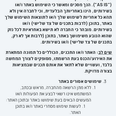
("
AS IS
"). הנך מסכים ומאשר כי השימוש באתר ו/או
בשירותים, הינו באחריותך הבלעדית, וכי לחברה אין ולא
תהא כל אחריות לשימוש שלך ו/או לתוצאות השימוש שלך
באתר, בתוכן (לרבות בתכנים של צד שלישי) ו/או
בשירותים. מובהר כי החברה לא תישא באחראיות לכל נזק
שהוא הנובע משימושך באתר, בתוכן (לרבות אך לא רק,
בתכנים של צד שלישי) ו/או בשירותים.
שים לב
: האתר ו/או התכנים, הכוללים כל תמונה המתארת
את האירוע/הכנס בעת הרשמתו,
מסופקים
לצורך
המחשה
בלבד
, ו
עשויים
שלא
לתאר
את
אותם תכנים
שבמציאות
בצורה
מדויקת
.
שימושים אסורים באתר
ללא מתן הרשאה מהחברה, מראש ובכתב,
המשתמש אינו רשאי לבצע את הפעולות ו/או
המעשים הבאים בעת שימושו באתר ובתוכן האתר:
לעשות שימוש מסחרי באתר ו/או בתוכן
האתר.