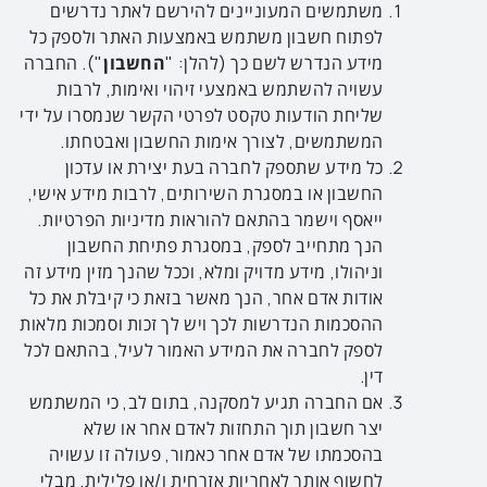
משתמשים המעוניינים להירשם לאתר נדרשים
לפתוח חשבון משתמש באמצעות האתר ולספק כל
מידע הנדרש לשם כך (להלן: "
החשבון
"). החברה
עשויה להשתמש באמצעי זיהוי ואימות, לרבות
שליחת הודעות טקסט לפרטי הקשר שנמסרו על ידי
המשתמשים, לצורך אימות החשבון ואבטחתו.
כל מידע שתספק לחברה בעת יצירת או עדכון
החשבון או במסגרת השירותים, לרבות מידע אישי,
ייאסף וישמר בהתאם להוראות מדיניות הפרטיות.
הנך מתחייב לספק, במסגרת פתיחת החשבון
וניהולו, מידע מדויק ומלא, וככל שהנך מזין מידע זה
אודות אדם אחר, הנך מאשר בזאת כי קיבלת את כל
ההסכמות הנדרשות לכך ויש לך זכות וסמכות מלאות
לספק לחברה את המידע האמור לעיל, בהתאם לכל
דין.
אם החברה תגיע למסקנה, בתום לב, כי המשתמש
יצר חשבון תוך התחזות לאדם אחר או שלא
בהסכמתו של אדם אחר כאמור, פעולה זו עשויה
לחשוף אותך לאחריות אזרחית ו/או פלילית, מבלי