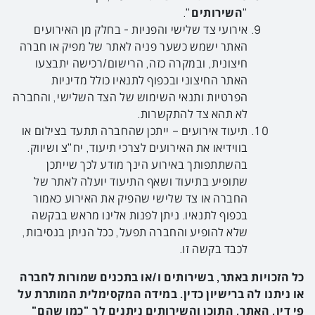
"
השירותים
".
אירועי צד שלישי והפניות - בחלק מן האירועים
האתר ישמש כשער פניה לאתר של מפיק או חברה
חיצונית, ובמקרה כזה, הרישום/רכישה יתבצעו
האתר החיצוני ובכפוף לתנאיו כולל מדיניות
הפרטיות ותנאי השימוש של הצד השלישי, והחברה
לא תהא צד להתקשרות.
תיעוד אירועים – ייתכן שהחברה תתעד בצילום או
בווידיאו את האירועים לצרכי תיעוד, יח"צ ושיווק.
בהשתתפותך באירוע הינך מודע לכך שייתכן
שתופיע בתיעוד ושאף התיעוד יועלה לאתר של
החברה או צד שלישי שהפיק את האירוע כאמור
בכפוף לתנאיו. ניתן לפנות אלינו מראש בבקשה
שלא להופיע והחברה תפעל, ככל הניתן בנסיבות,
לכבד בקשה זו.
כל הזכויות באתר, בשירותים ו/או בתכנים שמורות לחברה
או ניתנו לה ברישיון כדין. במידה המקסימלית המותרת על
פי דין, האתר, התוכן והשירותים ניתנים לך "כמו שהם"