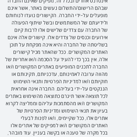
אינטרנט אחרים ובכלל זה, מפיקים שאינם החברה
שבהם הרישום/התשלום נעשים באתר, אשר אינם
מופעלים על-ידי החברה. הקישורים נועדו לנוחותם
ולידיעתם של המשתמשים ובשל שיתוף הפעולה
של החברה עם צדדים שלישים אלו לרבות קיום
אירועים וכנסים של צדדים אלו. קישורים אלה אינם
בשליטתה של החברה והיא אינה מפקחת על תוכן
האתרים המקושרים. ככל שהאתר מכיל קישורים
אלה, אין בכך כדי להעיד על הסכמה ו/או אחריות של
החברה לתכנים המופיעים באתרים המקושרים ו/או
מהווה ערובה לאמינותם, עדכניותם, תקינותם או
חוקיותם ו/או למדיניות הפרטיות ותנאי השימוש
הננקטים על-ידי בעליהם. החברה אינה אחראית
לכל תוצאה אשר תיגרם כתוצאה מהשימוש באתרים
המקושרים ו/או מהסתמכות עליהם וממליצה לקרוא
בעיון את תנאי השימוש ומדיניות הפרטיות של
אתרים אלו, ככל שקיימים, ו/או לפנות לבעלי
האתרים המקושרים ו/או למפיקים של אתרים אלו
בכל מקרה של טענה או בקשה בעניין. עוד מובהר,