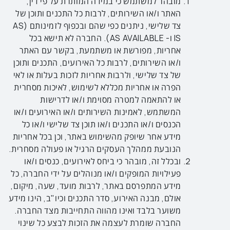
מובהר למשתמש כי במידה המותרת על פי דין,
האתר
ו/או השירותים, לרבות כל התכנים ותוכן של
צד שלישי
, ניתנים כפי שהם ובכפוף לזמינותם (AS
IS ו- AS AVAILABLE). החברה לא תישא בכל
אחריות, מפורשת או משתמעת, בקשר עם האתר
ו/או השירותים, לרבות כל האירועים, התכנים ותוכן
של צד שלישי, ולרבות אחריות לזכות בעלות או לאי
הפרה או אחריות מכללא לשימוש, לאיכות מסחרית
או להתאמה למטרה מסוימת ו/או לדרישות
המשתמש, לאמינות השירותים ו/או האירועים ו/או
הכנסים ו/או התכנים ו/או תוכן צד שלישי ו/או כל
מידע אחר שיופק מהשימוש באתר, וכן בכל אחריות
הנובעת ממהלך העסקים הרגיל או פעולה מסחרית.
ובכלל זה, מובהר כי ביחס לאירועים, כנסים ו/או
פעילויות המופקים ו/או מנוהלים על ידי החברה, כל
מידע המתפרסם באתר, לרבות מועד, שעה, מיקום,
אולם, מבנה האירוע, סדר התכנים וכיו"ב, הינו מידע
משוער בלבד ואינו מהווה התחייבות מצד החברה.
החברה שומרת לעצמה את הזכות לבצע כל שינוי