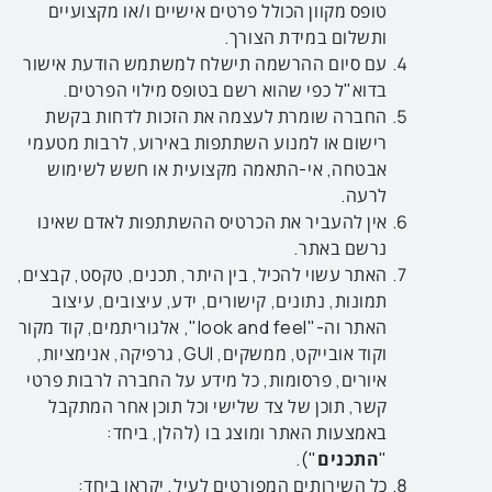
טופס מקוון הכולל פרטים אישיים ו/או מקצועיים
ותשלום במידת הצורך.
עם סיום ההרשמה תישלח למשתמש הודעת אישור
בדוא"ל כפי שהוא רשם בטופס מילוי הפרטים.
החברה שומרת לעצמה את הזכות לדחות בקשת
רישום או למנוע השתתפות באירוע, לרבות מטעמי
אבטחה, אי-התאמה מקצועית או חשש לשימוש
לרעה.
אין להעביר את הכרטיס ההשתתפות לאדם שאינו
נרשם באתר.
האתר עשוי להכיל, בין היתר, תכנים, טקסט, קבצים,
תמונות, נתונים, קישורים, ידע, עיצובים, עיצוב
האתר וה-"look and feel", אלגוריתמים, קוד מקור
וקוד אובייקט, ממשקים, GUI, גרפיקה, אנימציות,
איורים, פרסומות, כל מידע על החברה לרבות פרטי
קשר, תוכן של צד שלישי וכל תוכן אחר המתקבל
באמצעות האתר ומוצג בו (להלן, ביחד:
"
התכנים
").
כל השירותים המפורטים לעיל, יקראו ביחד: