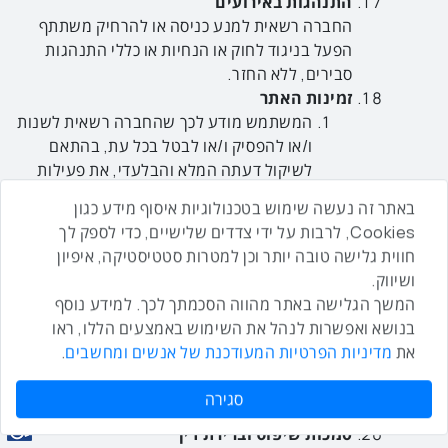
התנהגות באירועים
החברה רשאית למנע כניסה או להרחיק משתתף
הפעל בניגוד לחוק או הנחיות או כללי התנהגות
סבירים, ללא החזר.
זמינות האתר
המשתמש מודע לכך שהחברה רשאית לשנות
ו/או להפסיק ו/או לבטל בכל עת, בהתאם
לשיקול דעתה המלא והבלעדי, את פעילות
האתר או את זמינות התכנים שבו, וזאת ללא
באתר זה נעשה שימוש בטכנולוגיות איסוף מידע כגון
כל צורך במתן הודעה מוקדמת על כך.
Cookies, לרבות על ידי צדדים שלישיים, כדי לספק לך
התיישנות
חווית גלישה טובה יותר וכן למטרות סטטיסטיקה, איפיון
מבלי לגרוע מהאמור בתנאי השימוש,
ושיווק.
המשתמש מודע, מסכים ומאשר בזאת, כי
המשך הגלישה באתר מהווה הסכמתך לכך. למידע נוסף
תקופת ההתיישנות לגבי כל טענה ו/או דרישה
בנושא ואפשרות לנהל את השימוש באמצעים הללו, ראו
ו/או תביעה כנגד החברה, תוגבל לתקופה של
את
מדיניות הפרטיות המעודכנת של אנשים ומחשבים
.
שנתיים, והצדדים רואים בכך כהסכם לתקופת
ההתיישנות כמשמעו בסעיף 19 לחוק
סגירה
ההתיישנות, התשי"ח-1958.
סמכות שיפוט וברירת דין