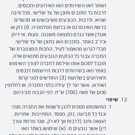
האתר ו/או השירותים ו/או האירועים והכנסים,
לרבות כל התכנים ותוכן של צד שלישי, מכל סיבה
שהיא, ולרבות, הנובעים משיבושים או מכשלים
ברשת האינטרנט או ברשת הטלפוניה; 6) נזק או
אובדן אשר נגרם כתוצאה משגגה, טעות, אי דיוק
וכיו"ב באתר, בתכנים ו/או בתוכן של צד שלישי.
מבלי לגרוע מהאמור לעיל, החבות המצטברת של
החברה עבור כל הנזקים הנובעים מתנאים אלה,
תוגבל לסכום אותו שילמת לחברה לצורך השימוש
באתר ו/או בשירותים לרבות הירשמות לכנסים
ולאירועים בשלושת (3) החודשים לפני קרות
האירוע, אשר יצר לך עילה כלפי החברה, או לחלופין
סכום של מאה (100) ש"ח, לפי הגבוה מביניהם.
שיפוי
המשתמש מסכים להגן ולשפות את החברה מפני
ונגד כל תביעה, נזק, הפסד, התחייבות, אחריות,
הוצאה וחוב (לרבות אך לא רק, שכר טרחת עורך
דין) אשר נובעים מ: (א) שימושו באתר ו/או