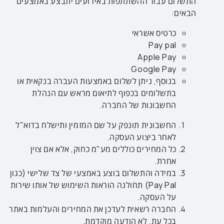
התשלום עבור ההשתתפות באירועים יתבצע באמצעים
הבאים:
כרטיס אשראי
Pay pal
Apple Pay
Google Pay
בנוסף, ניתן לשלום באמצעות העברה בנקאית או
בתשלומים בכפוף לתיאום מראש עם הנהלת
החשבונות של החברה.
החשבונית תונפק על שם המזמין ותישלח בדוא"ל
לאחר ביצוע העסקה.
כל המחירים כוללים מע"מ כחוק, אלא אם צוין
אחרת.
במידה והתשלום בוצע באמצעי של צד שלישי (כגון
Pay Pal) תחולנה הוראות השימוש של אותו שירות
על העסקה.
החברה רשאית לעדכן את המחירים והעלמות באתר
בכל עת, לא הודעה מוקדמת.