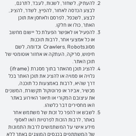
להעתיק, לשחזר, לשנות, לעבד, לתרגם,
לבצע הנדסה לאחור, להפיץ, לשדר, להציג,
לבצע, לשכפל, לפרסם ולאחסן את תוכן
האתר, כולו או חלקו.
להפעיל או לאפשר הפעלת כל יישום מחשב
או כל אמצעי אחר, לרבות תוכנות
מסוגCrawlers, Robots וכדומה, לשם
חיפוש, סריקה, העתקה או אחזור אוטומטי של
תוכן האתר.
להציג תוכן מהאתר בתוך מסגרת (iframe)
גלויה או סמויה או להציג את תוכן האתר בכל
דרך שהיא, לרבות באמצעות כל תוכנה,
מכשיר, אביזר או פרוטוקול תקשורת, המשנים
את עיצובם המקורי או תיאור האירוע באתר
ו/או מחסירים דבר כלשהו.
לשבש או להפר כל זכות של משתמש אחר
באתר, לרבות הזכות לפרטיות ו/או לאסוף
מידע אישי על המשתמשים לרבות התמונות
של המשתתפים בכנסים המוצגים באתר ללא