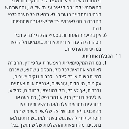
כי החברה אינה ולא תהא צד לכל התקשרות שבין
המשתמש לבין מפיקי אירועי צד שלישי, והמשתמש
מצהיר ומתחייב בזאת כי לא תהא לו כל טענה כלפי
החברה ביחס לאירועי צד שלישי או להשתתפותו
בהם.
אין בהיעדר האחריות בסעיף זה כדי לגרוע מכל
הבהרה להיעדר אחריות אחרת בתנאים אלה ו/או
במדיניות הפרטיות.
הגבלת אחריות
במידה המקסימאלית האפשרית על פי דין, החברה
לא תהא אחראית לכל נזק, מכל סוג שהוא, שייגרם
למשתמשים או כל לצד ג', לרבות נזקים ישירים,
עקיפים, מיוחדים, עונשיים, אגביים או תוצאתיים
(לרבות, אך לא רק, נזק למוניטין, לרווחים, למידע,
או לעסקים ונזק בגין עוגמת נפש), כתוצאה או
הנובעים מתנאים אלה ו/או מהשירותים ו/או
מהתכנים ו/או תוכן של צד שלישי, משימושך או
חוסר יכולתך להשתמש באתר ו/או בשירותים ו/או
בתכנים, מהתוצאות וההשלכות של שימושך בכל