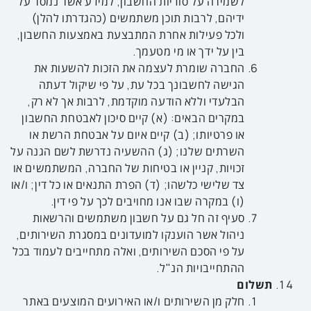
לשמירה על סודיות החשבון, למידע אשר נמסר על
ידיהם, לרבות תוכן משתמשים (כהגדרתו להלן)
ולכל פעילות אחרת המתבצעת באמצעות החשבון,
בין על ידך או מי מטעמך.
החברה שומרת לעצמה את הזכות להשעות את
הגישה לחשבונך בכל עת, על פי שיקול דעתה
הבלעדי וללא הודעה מוקדמת, לרבות אך לא רק,
במקרים הבאים: (א) קיים סיכון לאבטחת החשבון
או פרטיותו; (ב) קיים איום על אבטחת הרשת או
השרתים שלנו; (ג) ההשעיה נדרשת לשם הגנה על
זכויות, קניין או בטיחות של החברה, המשתמשים או
צד שלישי כלשהו; (ד) הפרת התנאים או כל דין; ו/או
(ו) במקרה שבו אנו מחויבים לכך על פי דין.
סעיף זה חל גם על חשבון משתמשים והרשאות
ניהול אשר הוענקו למועדונים במסגרת השירותים,
על פי הסכם השירותים, ואלה מתחייבים לעמוד בכל
ההתחייבויות הנ"ל.
תשלום
חלק מן השירותים ו/או האירועים המוצעים באתר