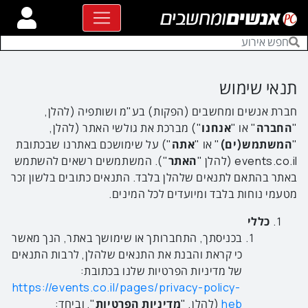
תנאי שימוש
חברת אנשים ומחשבים (הפקות) בע"מ ושותפיה (להלן,
"
החברה
" או "
אנחנו
") מברכת את גולשי האתר (להלן,
"
המשתמש(ים)
" או "
אתה
") על שימושכם באתרנו שבכתובת
events.co.il (להלן "
האתר
"). המשתמשים רשאים להשתמש
באתר בהתאם לתנאים שלהלן בלבד. התנאים כתובים בלשון זכר
מטעמי נוחות בלבד ומיועדים לכל המינים.
כללי
בכניסתך, התחברותך או שימושך באתר, הנך מאשר
כי קראת והבנת את התנאים שלהלן, לרבות התנאים
של מדיניות הפרטיות שלנו בכתובת:
https://events.co.il/pages/privacy-policy-
heb
(להלן, "
מדיניות הפרטיות
", וביחד: