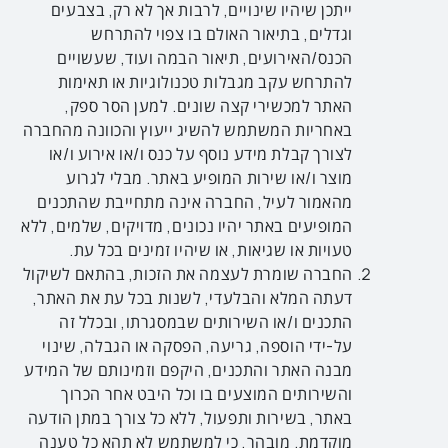
ייתכן שיהיו שינויים, לרבות אך לא רק, בצבעים
וגדלים, בתיאור האולם בו צפוי להתרחש
הכנס/האירועים, תיאור הבמה ועוד, שעשויים
להתרחש עקב מגבלות טכנולוגיות או תאימות
האתר למכשירי קצה שונים. למען הסר ספק,
באחריות המשתמש להשיג ייעוץ והכוונה מהחברה
לצורך קבלת מידע נוסף על כנס ו/או אירוע ו/או
מוצר ו/או שירות המופיע באתר. מבלי לגרוע
מהאמור לעיל, החברה אינה מתחייבת שהתכנים
המופיעים באתר יהיו נכונים, מדויקים, שלמים, ללא
טעויות או שגיאות, או שיהיו זמינים בכל עת.
החברה שומרת לעצמה את הזכות, בהתאם לשיקול
דעתה המלא והבלעדי, לשנות בכל עת את האתר,
התכנים ו/או השירותים שבמסגרתו, ובכלל זה
על-ידי הוספה, גריעה, הפסקה או הגבלה, שינוי
מבנה האתר והתכנים, היקפם וזמינותם של המידע
והשירותים המוצעים בו וכל היבט אחר הכרוך
באתר, בשירות ותפעול, ללא כל צורך במתן הודעה
מוקדמת. מובהר, כי למשתמש לא תהא כל טענה