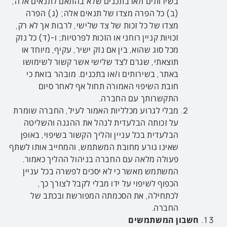
בשירותים ו/או בתכנים שלא בהתאם לתנאים אלה;
(ב) כל הפרה מצדו של תנאים אלה; (ג) הפרה
מצדו של כל זכות של צד שלישי, לרבות אך לא רק,
זכויות קניין רוחני או הזכות לפרטיות; ו-(ד) כל נזק
מכל סוג שהוא, בין אם נזק ישיר, עקיף, מיוחד או
תוצאתי, שגרם לצד שלישי אשר קשור לשימושו
באתר, בשירותים ו/או בתכנים. מובהר בזאת כי
חובת השיפוי האמורה תחול אף לאחר סיום
התקשרותך עם החברה.
מבלי לגרוע מכלליות האמור לעיל, החברה שומרת
על זכותה הבלעדית לנהל את ההגנה והשליטה
הבלעדית בכל עניין והליך הקשור בשיפוי, באופן
שאינו גורע מחובת המשתמש, והמחייב אותו לשתף
פעולה מלאה עם החברה בניהול ההליך כאמור.
המשתמש מאשר כי לא יסכים לפשרה בכל עניין
הכפוף לשיפוי על ידו מבלי לקבל לצורך כך,
לכתחילה, את הסכמתה המפורשת ובכתב של
החברה.
חשבון המשתמשים