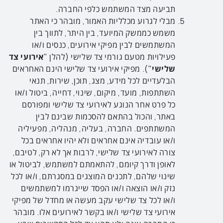
תביעה מצד המשתמש כלפי החברה.
מבלי לגרוע מכלליות האמור, מובהר כי האתר
משמש כממשק המיועד, בין היתר, לתווך בין
המשתמשים לבין מפיקי אירועים, כנסים ו/או
פעילויות מטעם גורמי צד שלישי (להלן "
אירועי צד
שלישי
"). מפיקי אירועי צד שלישי הינם האחראים
הבלעדיים לכל מידע, מצג, תוכן, שירות, תנאי
השתתפות, מועד, מיקום, שינוי, דחייה, ביטול ו/או
כל פרט אחר הנוגע לאירועי צד שלישי ומפורסם
באתר, והכול בהתאם להסכמות שבינם לבין
המשתתפים. החברה, בעליה, מנהליה, מפעיליה
ו/או עובדיה אינם אחראים ולא יהיו אחראים בכל
צורה לאירועי צד שלישי, לרבות אך לא רק, לטיבם,
לאופן ודרך קיומם, להתאמתם למשתמש, לביטול או
שינוי שלהם, לתכנים המוצגים במסגרתם, ו/או לכל
נזק ו/או הוצאה ו/או הפסד שייגרמו למשתמשים
ו/או לכל צד שלישי עקב מעשה או מחדל של מפיקי
אירועי צד שלישי ו/או בקשר לאירועים אלו. מובהר