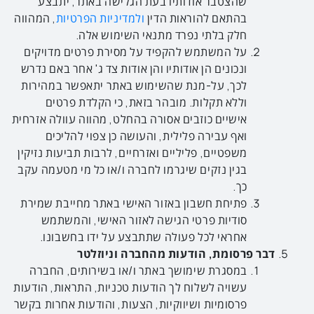
שהצטבר אודותיו בעת הגלישה באתר, יתבצע
בהתאם להוראות הדין
ולמדיניות הפרטיות
, המהווה
חלק בלתי נפרד מתנאי השימוש אלה.
על המשתמש להקפיד על מסירת פרטים מדויקים
ונכונים הן אודותיו והן אודות צד ג' אחר באם נדרש
לכך, על-מנת שהשימוש באתר יתאפשר במהירות
וללא תקלות. מובהר בזאת, כי הקלדת פרטים
אישיים כוזבים אסורה בהחלט, מהווה עוולה אזרחית
ואף עבירה פלילית, והעושה כן צפוי להליכים
משפטיים, פליליים ואזרחיים, לרבות תביעות נזיקין
בגין נזקים שיגרמו לחברה ו/או כל מי מטעמה עקב
כך.
פתיחת חשבון באזור האישי באתר מחייבת שמירת
סודיות פרטי הגישה לאזור האישי, והמשתמש
אחראי לכל פעולה שתתבצע על ידו בחשבונו.
דבר פרסומת, הודעות מהחברה וניוזלטר
במסגרת שימושך באתר ו/או בשירותים, החברה
עשויה לשלוח לך הודעות טכניות, התראות, הודעות
פרסומיות ושיווקיות, הצעות, והודעות אחרות בקשר