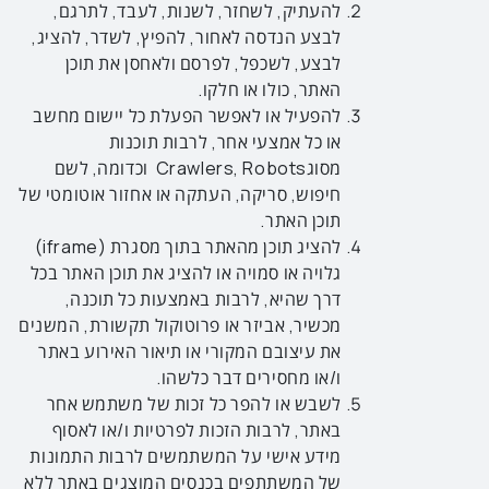
להעתיק, לשחזר, לשנות, לעבד, לתרגם,
לבצע הנדסה לאחור, להפיץ, לשדר, להציג,
לבצע, לשכפל, לפרסם ולאחסן את תוכן
האתר, כולו או חלקו.
להפעיל או לאפשר הפעלת כל יישום מחשב
או כל אמצעי אחר, לרבות תוכנות
מסוגCrawlers, Robots וכדומה, לשם
חיפוש, סריקה, העתקה או אחזור אוטומטי של
תוכן האתר.
להציג תוכן מהאתר בתוך מסגרת (iframe)
גלויה או סמויה או להציג את תוכן האתר בכל
דרך שהיא, לרבות באמצעות כל תוכנה,
מכשיר, אביזר או פרוטוקול תקשורת, המשנים
את עיצובם המקורי או תיאור האירוע באתר
ו/או מחסירים דבר כלשהו.
לשבש או להפר כל זכות של משתמש אחר
באתר, לרבות הזכות לפרטיות ו/או לאסוף
מידע אישי על המשתמשים לרבות התמונות
של המשתתפים בכנסים המוצגים באתר ללא