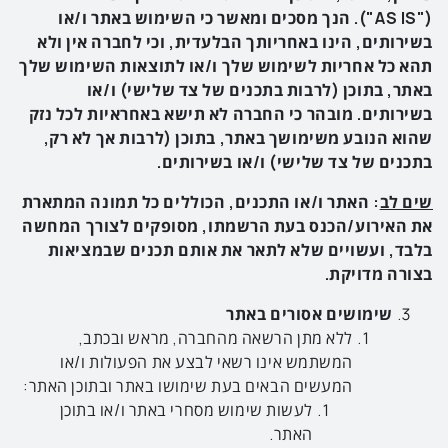
("
AS IS
"). הנך מסכים ומאשר כי השימוש באתר ו/או
בשירותים, הינו באחריותך הבלעדית, וכי לחברה אין ולא
תהא כל אחריות לשימוש שלך ו/או לתוצאות השימוש שלך
באתר, בתוכן (לרבות בתכנים של צד שלישי) ו/או
בשירותים. מובהר כי החברה לא תישא באחראיות לכל נזק
שהוא הנובע משימושך באתר, בתוכן (לרבות אך לא רק,
בתכנים של צד שלישי) ו/או בשירותים.
שים לב
: האתר ו/או התכנים, הכוללים כל תמונה המתארת
את האירוע/הכנס בעת הרשמתו,
מסופקים
לצורך
המחשה
בלבד
, ו
עשויים
שלא
לתאר
את
אותם תכנים
שבמציאות
בצורה
מדויקת
.
שימושים אסורים באתר
ללא מתן הרשאה מהחברה, מראש ובכתב,
המשתמש אינו רשאי לבצע את הפעולות ו/או
המעשים הבאים בעת שימושו באתר ובתוכן האתר:
לעשות שימוש מסחרי באתר ו/או בתוכן
האתר.