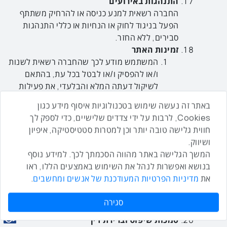
התנהגות באירועים
החברה רשאית למנע כניסה או להרחיק משתתף
הפעל בניגוד לחוק או הנחיות או כללי התנהגות
סבירים, ללא החזר.
זמינות האתר
המשתמש מודע לכך שהחברה רשאית לשנות
ו/או להפסיק ו/או לבטל בכל עת, בהתאם
לשיקול דעתה המלא והבלעדי, את פעילות
האתר או את זמינות התכנים שבו, וזאת ללא
באתר זה נעשה שימוש בטכנולוגיות איסוף מידע כגון
כל צורך במתן הודעה מוקדמת על כך.
Cookies, לרבות על ידי צדדים שלישיים, כדי לספק לך
התיישנות
חווית גלישה טובה יותר וכן למטרות סטטיסטיקה, איפיון
מבלי לגרוע מהאמור בתנאי השימוש,
ושיווק.
המשתמש מודע, מסכים ומאשר בזאת, כי
המשך הגלישה באתר מהווה הסכמתך לכך. למידע נוסף
תקופת ההתיישנות לגבי כל טענה ו/או דרישה
בנושא ואפשרות לנהל את השימוש באמצעים הללו, ראו
ו/או תביעה כנגד החברה, תוגבל לתקופה של
את
מדיניות הפרטיות המעודכנת של אנשים ומחשבים
.
שנתיים, והצדדים רואים בכך כהסכם לתקופת
ההתיישנות כמשמעו בסעיף 19 לחוק
סגירה
ההתיישנות, התשי"ח-1958.
סמכות שיפוט וברירת דין