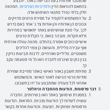
שהצטבר אודותיו בעת הגלישה באתר, יתבצע
בהתאם להוראות הדין
ולמדיניות הפרטיות
, המהווה
חלק בלתי נפרד מתנאי השימוש אלה.
על המשתמש להקפיד על מסירת פרטים מדויקים
ונכונים הן אודותיו והן אודות צד ג' אחר באם נדרש
לכך, על-מנת שהשימוש באתר יתאפשר במהירות
וללא תקלות. מובהר בזאת, כי הקלדת פרטים
אישיים כוזבים אסורה בהחלט, מהווה עוולה אזרחית
ואף עבירה פלילית, והעושה כן צפוי להליכים
משפטיים, פליליים ואזרחיים, לרבות תביעות נזיקין
בגין נזקים שיגרמו לחברה ו/או כל מי מטעמה עקב
כך.
פתיחת חשבון באזור האישי באתר מחייבת שמירת
סודיות פרטי הגישה לאזור האישי, והמשתמש
אחראי לכל פעולה שתתבצע על ידו בחשבונו.
דבר פרסומת, הודעות מהחברה וניוזלטר
במסגרת שימושך באתר ו/או בשירותים, החברה
עשויה לשלוח לך הודעות טכניות, התראות, הודעות
פרסומיות ושיווקיות, הצעות, והודעות אחרות בקשר