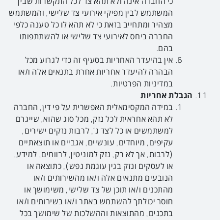
כי החברה אינה ולא תהא צד לכל התקשרות שבין
המשתמש לבין מפיקי אירועי צד שלישי, והמשתמש
מצהיר ומתחייב בזאת כי לא תהא לו כל טענה כלפי
החברה ביחס לאירועי צד שלישי או להשתתפותו
בהם.
אין בהיעדר האחריות בסעיף זה כדי לגרוע מכל
הבהרה להיעדר אחריות אחרת בתנאים אלה ו/או
במדיניות הפרטיות.
הגבלת אחריות
במידה המקסימאלית האפשרית על פי דין, החברה
לא תהא אחראית לכל נזק, מכל סוג שהוא, שייגרם
למשתמשים או כל לצד ג', לרבות נזקים ישירים,
עקיפים, מיוחדים, עונשיים, אגביים או תוצאתיים
(לרבות, אך לא רק, נזק למוניטין, לרווחים, למידע,
או לעסקים ונזק בגין עוגמת נפש), כתוצאה או
הנובעים מתנאים אלה ו/או מהשירותים ו/או
מהתכנים ו/או תוכן של צד שלישי, משימושך או
חוסר יכולתך להשתמש באתר ו/או בשירותים ו/או
בתכנים, מהתוצאות וההשלכות של שימושך בכל