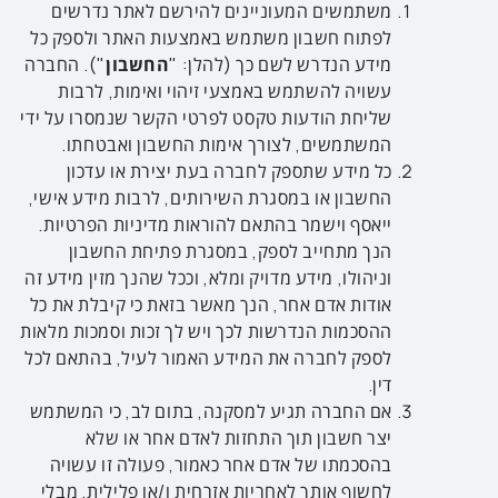
משתמשים המעוניינים להירשם לאתר נדרשים
לפתוח חשבון משתמש באמצעות האתר ולספק כל
מידע הנדרש לשם כך (להלן: "
החשבון
"). החברה
עשויה להשתמש באמצעי זיהוי ואימות, לרבות
שליחת הודעות טקסט לפרטי הקשר שנמסרו על ידי
המשתמשים, לצורך אימות החשבון ואבטחתו.
כל מידע שתספק לחברה בעת יצירת או עדכון
החשבון או במסגרת השירותים, לרבות מידע אישי,
ייאסף וישמר בהתאם להוראות מדיניות הפרטיות.
הנך מתחייב לספק, במסגרת פתיחת החשבון
וניהולו, מידע מדויק ומלא, וככל שהנך מזין מידע זה
אודות אדם אחר, הנך מאשר בזאת כי קיבלת את כל
ההסכמות הנדרשות לכך ויש לך זכות וסמכות מלאות
לספק לחברה את המידע האמור לעיל, בהתאם לכל
דין.
אם החברה תגיע למסקנה, בתום לב, כי המשתמש
יצר חשבון תוך התחזות לאדם אחר או שלא
בהסכמתו של אדם אחר כאמור, פעולה זו עשויה
לחשוף אותך לאחריות אזרחית ו/או פלילית, מבלי