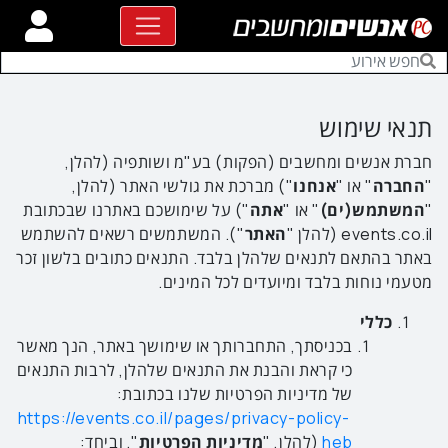
תנאי שימוש
חברת אנשים ומחשבים (הפקות) בע"מ ושותפיה (להלן,
"
החברה
" או "
אנחנו
") מברכת את גולשי האתר (להלן,
"
המשתמש(ים)
" או "
אתה
") על שימושכם באתרנו שבכתובת
events.co.il (להלן "
האתר
"). המשתמשים רשאים להשתמש
באתר בהתאם לתנאים שלהלן בלבד. התנאים כתובים בלשון זכר
מטעמי נוחות בלבד ומיועדים לכל המינים.
כללי
בכניסתך, התחברותך או שימושך באתר, הנך מאשר
כי קראת והבנת את התנאים שלהלן, לרבות התנאים
של מדיניות הפרטיות שלנו בכתובת:
https://events.co.il/pages/privacy-policy-
heb
(להלן, "
מדיניות הפרטיות
", וביחד: