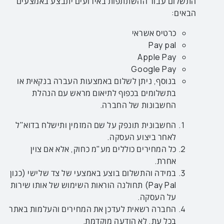
התשלום עבור ההשתתפות באירועים יתבצע באמצעים
הבאים:
כרטיס אשראי
Pay pal
Apple Pay
Google Pay
בנוסף, ניתן לשלום באמצעות העברה בנקאית או
בתשלומים בכפוף לתיאום מראש עם הנהלת
החשבונות של החברה.
החשבונית תונפק על שם המזמין ותישלח בדוא"ל
לאחר ביצוע העסקה.
כל המחירים כוללים מע"מ כחוק, אלא אם צוין
אחרת.
במידה והתשלום בוצע באמצעי של צד שלישי (כגון
Pay Pal) תחולנה הוראות השימוש של אותו שירות
על העסקה.
החברה רשאית לעדכן את המחירים והעלמות באתר
בכל עת, לא הודעה מוקדמת.