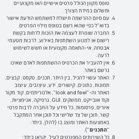
טופס מקוון הכולל פרטים אישיים ו/או מקצועיים
ותשלום במידת הצורך.
עם סיום ההרשמה תישלח למשתמש הודעת אישור
בדוא"ל כפי שהוא רשם בטופס מילוי הפרטים.
החברה שומרת לעצמה את הזכות לדחות בקשת
רישום או למנוע השתתפות באירוע, לרבות מטעמי
אבטחה, אי-התאמה מקצועית או חשש לשימוש
לרעה.
אין להעביר את הכרטיס ההשתתפות לאדם שאינו
נרשם באתר.
האתר עשוי להכיל, בין היתר, תכנים, טקסט, קבצים,
תמונות, נתונים, קישורים, ידע, עיצובים, עיצוב
האתר וה-"look and feel", אלגוריתמים, קוד מקור
וקוד אובייקט, ממשקים, GUI, גרפיקה, אנימציות,
איורים, פרסומות, כל מידע על החברה לרבות פרטי
קשר, תוכן של צד שלישי וכל תוכן אחר המתקבל
באמצעות האתר ומוצג בו (להלן, ביחד:
"
התכנים
").
כל השירותים המפורטים לעיל, יקראו ביחד: