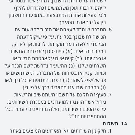
לשמירה על סודיות החשבון, למידע אשר נמסר על
ידיהם, לרבות תוכן משתמשים (כהגדרתו להלן)
ולכל פעילות אחרת המתבצעת באמצעות החשבון,
בין על ידך או מי מטעמך.
החברה שומרת לעצמה את הזכות להשעות את
הגישה לחשבונך בכל עת, על פי שיקול דעתה
הבלעדי וללא הודעה מוקדמת, לרבות אך לא רק,
במקרים הבאים: (א) קיים סיכון לאבטחת החשבון
או פרטיותו; (ב) קיים איום על אבטחת הרשת או
השרתים שלנו; (ג) ההשעיה נדרשת לשם הגנה על
זכויות, קניין או בטיחות של החברה, המשתמשים או
צד שלישי כלשהו; (ד) הפרת התנאים או כל דין; ו/או
(ו) במקרה שבו אנו מחויבים לכך על פי דין.
סעיף זה חל גם על חשבון משתמשים והרשאות
ניהול אשר הוענקו למועדונים במסגרת השירותים,
על פי הסכם השירותים, ואלה מתחייבים לעמוד בכל
ההתחייבויות הנ"ל.
תשלום
חלק מן השירותים ו/או האירועים המוצעים באתר