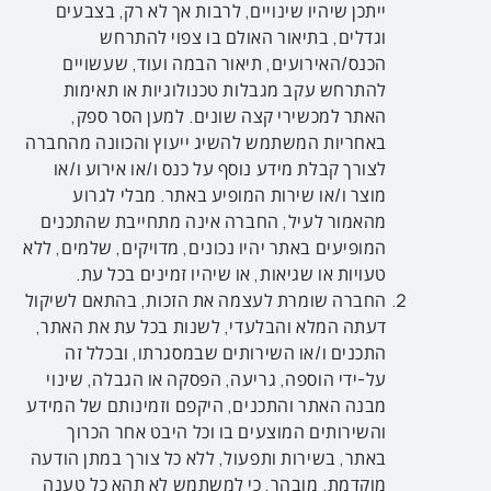
ייתכן שיהיו שינויים, לרבות אך לא רק, בצבעים
וגדלים, בתיאור האולם בו צפוי להתרחש
הכנס/האירועים, תיאור הבמה ועוד, שעשויים
להתרחש עקב מגבלות טכנולוגיות או תאימות
האתר למכשירי קצה שונים. למען הסר ספק,
באחריות המשתמש להשיג ייעוץ והכוונה מהחברה
לצורך קבלת מידע נוסף על כנס ו/או אירוע ו/או
מוצר ו/או שירות המופיע באתר. מבלי לגרוע
מהאמור לעיל, החברה אינה מתחייבת שהתכנים
המופיעים באתר יהיו נכונים, מדויקים, שלמים, ללא
טעויות או שגיאות, או שיהיו זמינים בכל עת.
החברה שומרת לעצמה את הזכות, בהתאם לשיקול
דעתה המלא והבלעדי, לשנות בכל עת את האתר,
התכנים ו/או השירותים שבמסגרתו, ובכלל זה
על-ידי הוספה, גריעה, הפסקה או הגבלה, שינוי
מבנה האתר והתכנים, היקפם וזמינותם של המידע
והשירותים המוצעים בו וכל היבט אחר הכרוך
באתר, בשירות ותפעול, ללא כל צורך במתן הודעה
מוקדמת. מובהר, כי למשתמש לא תהא כל טענה