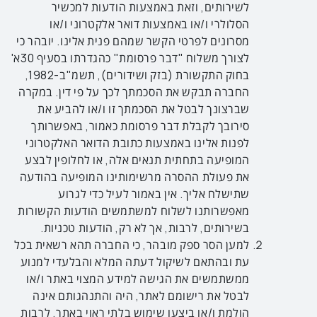
לשירותים, וזאת באמצעות הודעות למכשיר
הסלולרי ו/או באמצעות דואר אלקטרוני ו/או
מסרונים לפרטי הקשר שמהם פנית אלינו. יובהר כי
לצורך משלוח "דבר פרסומת" כהגדרתו בסעיף 30א'
בחוק התקשורת (בזק ושידורים), תשמ"ב-1982,
החברה תבקש את הסכמתך לכך על פי דין. במקרה
שברצונך לבטל את הסכמתך זו ו/או להביע את
סירובך לקבלת דבר פרסומת כאמור, באפשרותך
לפנות אלינו באמצעות כתובת הדואר האלקטרוני
המופיעה בתחתית תנאים אלה, או לחלופין לבצע
את פעולת ההסרה מרשימותינו המופיעה בהודעה
שתישלח אליך. אין באמור לעיל כדי לגרוע
מאפשרותנו לשלוח למשתמשים הודעות הקשורות
בשירותים, לרבות, אך לא רק, הודעות טכניות.
למען הסר ספק מובהר, כי החברה תהא רשאית בכל
עת ובהתאם לשיקול דעתה המלא והבלעדי למנוע
ממשתמשים את הגישה למידע המצוי באתר ו/או
לבטל את רישומם לאתר, היה והתנהגותם אינה
הולמת ו/או ביצעו שימוש בלתי ראוי באתר, לרבות