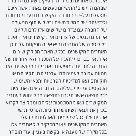
אינטרנט אחרים ובכלל זה, מפיקים שאינם החברה
שבהם הרישום/התשלום נעשים באתר, אשר אינם
מופעלים על-ידי החברה. הקישורים נועדו לנוחותם
ולידיעתם של המשתמשים ובשל שיתוף הפעולה
של החברה עם צדדים שלישים אלו לרבות קיום
אירועים וכנסים של צדדים אלו. קישורים אלה אינם
בשליטתה של החברה והיא אינה מפקחת על תוכן
האתרים המקושרים. ככל שהאתר מכיל קישורים
אלה, אין בכך כדי להעיד על הסכמה ו/או אחריות של
החברה לתכנים המופיעים באתרים המקושרים ו/או
מהווה ערובה לאמינותם, עדכניותם, תקינותם או
חוקיותם ו/או למדיניות הפרטיות ותנאי השימוש
הננקטים על-ידי בעליהם. החברה אינה אחראית
לכל תוצאה אשר תיגרם כתוצאה מהשימוש באתרים
המקושרים ו/או מהסתמכות עליהם וממליצה לקרוא
בעיון את תנאי השימוש ומדיניות הפרטיות של
אתרים אלו, ככל שקיימים, ו/או לפנות לבעלי
האתרים המקושרים ו/או למפיקים של אתרים אלו
בכל מקרה של טענה או בקשה בעניין. עוד מובהר,