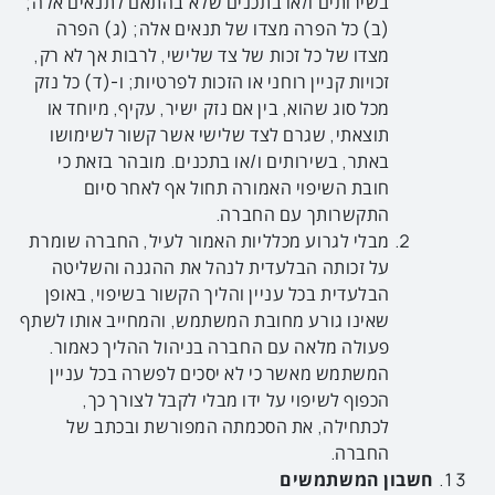
בשירותים ו/או בתכנים שלא בהתאם לתנאים אלה;
(ב) כל הפרה מצדו של תנאים אלה; (ג) הפרה
מצדו של כל זכות של צד שלישי, לרבות אך לא רק,
זכויות קניין רוחני או הזכות לפרטיות; ו-(ד) כל נזק
מכל סוג שהוא, בין אם נזק ישיר, עקיף, מיוחד או
תוצאתי, שגרם לצד שלישי אשר קשור לשימושו
באתר, בשירותים ו/או בתכנים. מובהר בזאת כי
חובת השיפוי האמורה תחול אף לאחר סיום
התקשרותך עם החברה.
מבלי לגרוע מכלליות האמור לעיל, החברה שומרת
על זכותה הבלעדית לנהל את ההגנה והשליטה
הבלעדית בכל עניין והליך הקשור בשיפוי, באופן
שאינו גורע מחובת המשתמש, והמחייב אותו לשתף
פעולה מלאה עם החברה בניהול ההליך כאמור.
המשתמש מאשר כי לא יסכים לפשרה בכל עניין
הכפוף לשיפוי על ידו מבלי לקבל לצורך כך,
לכתחילה, את הסכמתה המפורשת ובכתב של
החברה.
חשבון המשתמשים