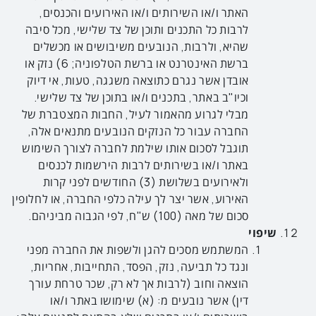
האתר ו/או השירותים ו/או האירועים והכנסים,
לרבות כל התכנים ותוכן של צד שלישי, מכל סיבה
שהיא, ולרבות, הנובעים משיבושים או מכשלים
ברשת האינטרנט או ברשת הטלפוניה; 6) נזק או
אובדן אשר נגרם כתוצאה משגגה, טעות, אי דיוק
וכיו"ב באתר, בתכנים ו/או בתוכן של צד שלישי.
מבלי לגרוע מהאמור לעיל, החבות המצטברת של
החברה עבור כל הנזקים הנובעים מתנאים אלה,
תוגבל לסכום אותו שילמת לחברה לצורך השימוש
באתר ו/או בשירותים לרבות הירשמות לכנסים
ולאירועים בשלושת (3) החודשים לפני קרות
האירוע, אשר יצר לך עילה כלפי החברה, או לחלופין
סכום של מאה (100) ש"ח, לפי הגבוה מביניהם.
שיפוי
המשתמש מסכים להגן ולשפות את החברה מפני
ונגד כל תביעה, נזק, הפסד, התחייבות, אחריות,
הוצאה וחוב (לרבות אך לא רק, שכר טרחת עורך
דין) אשר נובעים מ: (א) שימושו באתר ו/או