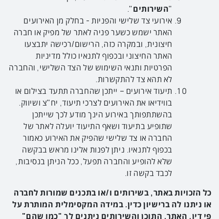
"
השירותים
".
אירועי צד שלישי והפניות - בחלק מן האירועים
האתר ישמש כשער פניה לאתר של מפיק או חברה
חיצונית, ובמקרה כזה, הרישום/רכישה יתבצעו
האתר החיצוני ובכפוף לתנאיו כולל מדיניות
הפרטיות ותנאי השימוש של הצד השלישי, והחברה
לא תהא צד להתקשרות.
תיעוד אירועים – ייתכן שהחברה תתעד בצילום או
בווידיאו את האירועים לצרכי תיעוד, יח"צ ושיווק.
בהשתתפותך באירוע הינך מודע לכך שייתכן
שתופיע בתיעוד ושאף התיעוד יועלה לאתר של
החברה או צד שלישי שהפיק את האירוע כאמור
בכפוף לתנאיו. ניתן לפנות אלינו מראש בבקשה
שלא להופיע והחברה תפעל, ככל הניתן בנסיבות,
לכבד בקשה זו.
כל הזכויות באתר, בשירותים ו/או בתכנים שמורות לחברה
או ניתנו לה ברישיון כדין. במידה המקסימלית המותרת על
פי דין, האתר, התוכן והשירותים ניתנים לך "כמו שהם"