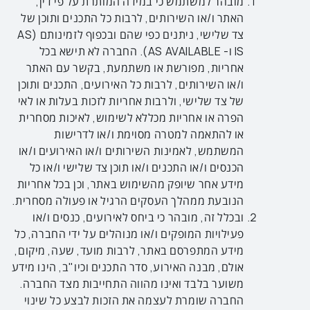
מובהר למשתמש כי במידה המותרת על פי דין,
האתר
ו/או השירותים, לרבות כל התכנים ותוכן של
צד שלישי
, ניתנים כפי שהם ובכפוף לזמינותם (AS
IS ו- AS AVAILABLE). החברה לא תישא בכל
אחריות, מפורשת או משתמעת, בקשר עם האתר
ו/או השירותים, לרבות כל האירועים, התכנים ותוכן
של צד שלישי, ולרבות אחריות לזכות בעלות או לאי
הפרה או אחריות מכללא לשימוש, לאיכות מסחרית
או להתאמה למטרה מסוימת ו/או לדרישות
המשתמש, לאמינות השירותים ו/או האירועים ו/או
הכנסים ו/או התכנים ו/או תוכן צד שלישי ו/או כל
מידע אחר שיופק מהשימוש באתר, וכן בכל אחריות
הנובעת ממהלך העסקים הרגיל או פעולה מסחרית.
ובכלל זה, מובהר כי ביחס לאירועים, כנסים ו/או
פעילויות המופקים ו/או מנוהלים על ידי החברה, כל
מידע המתפרסם באתר, לרבות מועד, שעה, מיקום,
אולם, מבנה האירוע, סדר התכנים וכיו"ב, הינו מידע
משוער בלבד ואינו מהווה התחייבות מצד החברה.
החברה שומרת לעצמה את הזכות לבצע כל שינוי