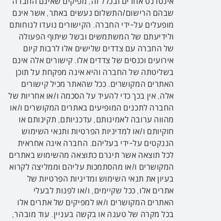
אינטרנט אחרים ובכלל זה, מפיקים שאינם החברה
שבהם הרישום/התשלום נעשים באתר, אשר אינם
מופעלים על-ידי החברה. הקישורים נועדו לנוחותם
ולידיעתם של המשתמשים ובשל שיתוף הפעולה
של החברה עם צדדים שלישים אלו לרבות קיום
אירועים וכנסים של צדדים אלו. קישורים אלה אינם
בשליטתה של החברה והיא אינה מפקחת על תוכן
האתרים המקושרים. ככל שהאתר מכיל קישורים
אלה, אין בכך כדי להעיד על הסכמה ו/או אחריות של
החברה לתכנים המופיעים באתרים המקושרים ו/או
מהווה ערובה לאמינותם, עדכניותם, תקינותם או
חוקיותם ו/או למדיניות הפרטיות ותנאי השימוש
הננקטים על-ידי בעליהם. החברה אינה אחראית
לכל תוצאה אשר תיגרם כתוצאה מהשימוש באתרים
המקושרים ו/או מהסתמכות עליהם וממליצה לקרוא
בעיון את תנאי השימוש ומדיניות הפרטיות של
אתרים אלו, ככל שקיימים, ו/או לפנות לבעלי
האתרים המקושרים ו/או למפיקים של אתרים אלו
בכל מקרה של טענה או בקשה בעניין. עוד מובהר,