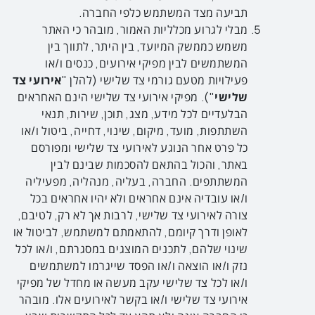
תביעה מצד המשתמש כלפי החברה.
מבלי לגרוע מכלליות האמור, מובהר כי האתר
משמש כממשק המיועד, בין היתר, לתווך בין
המשתמשים לבין מפיקי אירועים, כנסים ו/או
פעילויות מטעם גורמי צד שלישי (להלן "
אירועי צד
שלישי
"). מפיקי אירועי צד שלישי הינם האחראים
הבלעדיים לכל מידע, מצג, תוכן, שירות, תנאי
השתתפות, מועד, מיקום, שינוי, דחייה, ביטול ו/או
כל פרט אחר הנוגע לאירועי צד שלישי ומפורסם
באתר, והכול בהתאם להסכמות שבינם לבין
המשתתפים. החברה, בעליה, מנהליה, מפעיליה
ו/או עובדיה אינם אחראים ולא יהיו אחראים בכל
צורה לאירועי צד שלישי, לרבות אך לא רק, לטיבם,
לאופן ודרך קיומם, להתאמתם למשתמש, לביטול או
שינוי שלהם, לתכנים המוצגים במסגרתם, ו/או לכל
נזק ו/או הוצאה ו/או הפסד שייגרמו למשתמשים
ו/או לכל צד שלישי עקב מעשה או מחדל של מפיקי
אירועי צד שלישי ו/או בקשר לאירועים אלו. מובהר