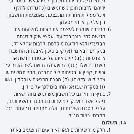
לשמירה על סודיות החשבון, למידע אשר נמסר על
ידיהם, לרבות תוכן משתמשים (כהגדרתו להלן)
ולכל פעילות אחרת המתבצעת באמצעות החשבון,
בין על ידך או מי מטעמך.
החברה שומרת לעצמה את הזכות להשעות את
הגישה לחשבונך בכל עת, על פי שיקול דעתה
הבלעדי וללא הודעה מוקדמת, לרבות אך לא רק,
במקרים הבאים: (א) קיים סיכון לאבטחת החשבון
או פרטיותו; (ב) קיים איום על אבטחת הרשת או
השרתים שלנו; (ג) ההשעיה נדרשת לשם הגנה על
זכויות, קניין או בטיחות של החברה, המשתמשים או
צד שלישי כלשהו; (ד) הפרת התנאים או כל דין; ו/או
(ו) במקרה שבו אנו מחויבים לכך על פי דין.
סעיף זה חל גם על חשבון משתמשים והרשאות
ניהול אשר הוענקו למועדונים במסגרת השירותים,
על פי הסכם השירותים, ואלה מתחייבים לעמוד בכל
ההתחייבויות הנ"ל.
תשלום
חלק מן השירותים ו/או האירועים המוצעים באתר