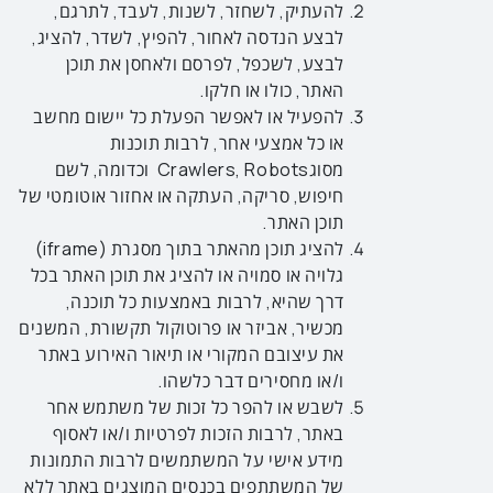
להעתיק, לשחזר, לשנות, לעבד, לתרגם,
לבצע הנדסה לאחור, להפיץ, לשדר, להציג,
לבצע, לשכפל, לפרסם ולאחסן את תוכן
האתר, כולו או חלקו.
להפעיל או לאפשר הפעלת כל יישום מחשב
או כל אמצעי אחר, לרבות תוכנות
מסוגCrawlers, Robots וכדומה, לשם
חיפוש, סריקה, העתקה או אחזור אוטומטי של
תוכן האתר.
להציג תוכן מהאתר בתוך מסגרת (iframe)
גלויה או סמויה או להציג את תוכן האתר בכל
דרך שהיא, לרבות באמצעות כל תוכנה,
מכשיר, אביזר או פרוטוקול תקשורת, המשנים
את עיצובם המקורי או תיאור האירוע באתר
ו/או מחסירים דבר כלשהו.
לשבש או להפר כל זכות של משתמש אחר
באתר, לרבות הזכות לפרטיות ו/או לאסוף
מידע אישי על המשתמשים לרבות התמונות
של המשתתפים בכנסים המוצגים באתר ללא