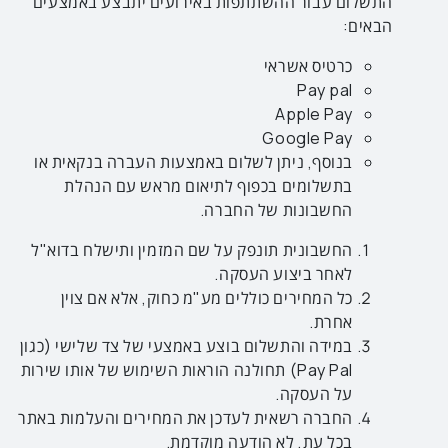
התשלום עבור ההשתתפות באירועים יתבצע באמצעים
הבאים:
כרטיס אשראי
Pay pal
Apple Pay
Google Pay
בנוסף, ניתן לשלום באמצעות העברה בנקאית או
בתשלומים בכפוף לתיאום מראש עם הנהלת
החשבונות של החברה.
החשבונית תונפק על שם המזמין ותישלח בדוא"ל
לאחר ביצוע העסקה.
כל המחירים כוללים מע"מ כחוק, אלא אם צוין
אחרת.
במידה והתשלום בוצע באמצעי של צד שלישי (כגון
Pay Pal) תחולנה הוראות השימוש של אותו שירות
על העסקה.
החברה רשאית לעדכן את המחירים והעלמות באתר
בכל עת, לא הודעה מוקדמת.