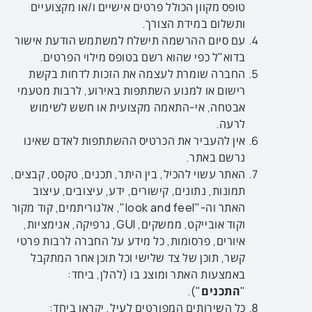
טופס מקוון הכולל פרטים אישיים ו/או מקצועיים
ותשלום במידת הצורך.
עם סיום ההרשמה תישלח למשתמש הודעת אישור
בדוא"ל כפי שהוא רשם בטופס מילוי הפרטים.
החברה שומרת לעצמה את הזכות לדחות בקשת
רישום או למנוע השתתפות באירוע, לרבות מטעמי
אבטחה, אי-התאמה מקצועית או חשש לשימוש
לרעה.
אין להעביר את הכרטיס ההשתתפות לאדם שאינו
נרשם באתר.
האתר עשוי להכיל, בין היתר, תכנים, טקסט, קבצים,
תמונות, נתונים, קישורים, ידע, עיצובים, עיצוב
האתר וה-"look and feel", אלגוריתמים, קוד מקור
וקוד אובייקט, ממשקים, GUI, גרפיקה, אנימציות,
איורים, פרסומות, כל מידע על החברה לרבות פרטי
קשר, תוכן של צד שלישי וכל תוכן אחר המתקבל
באמצעות האתר ומוצג בו (להלן, ביחד:
"
התכנים
").
כל השירותים המפורטים לעיל, יקראו ביחד: