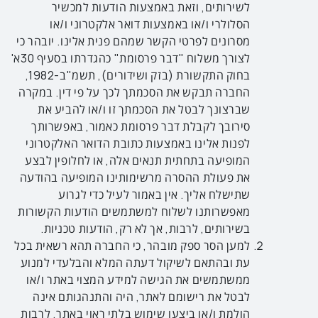
לשירותים, וזאת באמצעות הודעות למכשיר
הסלולרי ו/או באמצעות דואר אלקטרוני ו/או
מסרונים לפרטי הקשר שמהם פנית אלינו. יובהר כי
לצורך משלוח "דבר פרסומת" כהגדרתו בסעיף 30א'
בחוק התקשורת (בזק ושידורים), תשמ"ב-1982,
החברה תבקש את הסכמתך לכך על פי דין. במקרה
שברצונך לבטל את הסכמתך זו ו/או להביע את
סירובך לקבלת דבר פרסומת כאמור, באפשרותך
לפנות אלינו באמצעות כתובת הדואר האלקטרוני
המופיעה בתחתית תנאים אלה, או לחלופין לבצע
את פעולת ההסרה מרשימותינו המופיעה בהודעה
שתישלח אליך. אין באמור לעיל כדי לגרוע
מאפשרותנו לשלוח למשתמשים הודעות הקשורות
בשירותים, לרבות, אך לא רק, הודעות טכניות.
למען הסר ספק מובהר, כי החברה תהא רשאית בכל
עת ובהתאם לשיקול דעתה המלא והבלעדי למנוע
ממשתמשים את הגישה למידע המצוי באתר ו/או
לבטל את רישומם לאתר, היה והתנהגותם אינה
הולמת ו/או ביצעו שימוש בלתי ראוי באתר, לרבות