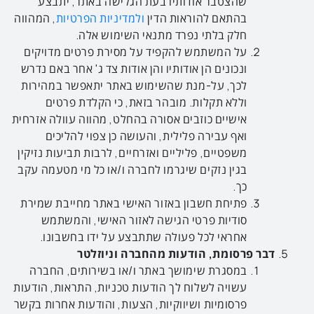
שהצטבר אודותיו בעת הגלישה באתר, יתבצע
בהתאם להוראות הדין
ולמדיניות הפרטיות
, המהווה
חלק בלתי נפרד מתנאי השימוש אלה.
על המשתמש להקפיד על מסירת פרטים מדויקים
ונכונים הן אודותיו והן אודות צד ג' אחר באם נדרש
לכך, על-מנת שהשימוש באתר יתאפשר במהירות
וללא תקלות. מובהר בזאת, כי הקלדת פרטים
אישיים כוזבים אסורה בהחלט, מהווה עוולה אזרחית
ואף עבירה פלילית, והעושה כן צפוי להליכים
משפטיים, פליליים ואזרחיים, לרבות תביעות נזיקין
בגין נזקים שיגרמו לחברה ו/או כל מי מטעמה עקב
כך.
פתיחת חשבון באזור האישי באתר מחייבת שמירת
סודיות פרטי הגישה לאזור האישי, והמשתמש
אחראי לכל פעולה שתתבצע על ידו בחשבונו.
דבר פרסומת, הודעות מהחברה וניוזלטר
במסגרת שימושך באתר ו/או בשירותים, החברה
עשויה לשלוח לך הודעות טכניות, התראות, הודעות
פרסומיות ושיווקיות, הצעות, והודעות אחרות בקשר