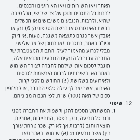
האתר ו/או השירותים ו/או האירועים והכנסים,
לרבות כל התכנים ותוכן של צד שלישי, מכל סיבה
שהיא, ולרבות, הנובעים משיבושים או מכשלים
ברשת האינטרנט או ברשת הטלפוניה; 6) נזק או
אובדן אשר נגרם כתוצאה משגגה, טעות, אי דיוק
וכיו"ב באתר, בתכנים ו/או בתוכן של צד שלישי.
מבלי לגרוע מהאמור לעיל, החבות המצטברת של
החברה עבור כל הנזקים הנובעים מתנאים אלה,
תוגבל לסכום אותו שילמת לחברה לצורך השימוש
באתר ו/או בשירותים לרבות הירשמות לכנסים
ולאירועים בשלושת (3) החודשים לפני קרות
האירוע, אשר יצר לך עילה כלפי החברה, או לחלופין
סכום של מאה (100) ש"ח, לפי הגבוה מביניהם.
שיפוי
המשתמש מסכים להגן ולשפות את החברה מפני
ונגד כל תביעה, נזק, הפסד, התחייבות, אחריות,
הוצאה וחוב (לרבות אך לא רק, שכר טרחת עורך
דין) אשר נובעים מ: (א) שימושו באתר ו/או