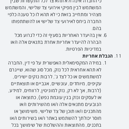
כי החברה אינה ולא תהא צד לכל התקשרות שבין
המשתמש לבין מפיקי אירועי צד שלישי, והמשתמש
מצהיר ומתחייב בזאת כי לא תהא לו כל טענה כלפי
החברה ביחס לאירועי צד שלישי או להשתתפותו
בהם.
אין בהיעדר האחריות בסעיף זה כדי לגרוע מכל
הבהרה להיעדר אחריות אחרת בתנאים אלה ו/או
במדיניות הפרטיות.
הגבלת אחריות
במידה המקסימאלית האפשרית על פי דין, החברה
לא תהא אחראית לכל נזק, מכל סוג שהוא, שייגרם
למשתמשים או כל לצד ג', לרבות נזקים ישירים,
עקיפים, מיוחדים, עונשיים, אגביים או תוצאתיים
(לרבות, אך לא רק, נזק למוניטין, לרווחים, למידע,
או לעסקים ונזק בגין עוגמת נפש), כתוצאה או
הנובעים מתנאים אלה ו/או מהשירותים ו/או
מהתכנים ו/או תוכן של צד שלישי, משימושך או
חוסר יכולתך להשתמש באתר ו/או בשירותים ו/או
בתכנים, מהתוצאות וההשלכות של שימושך בכל