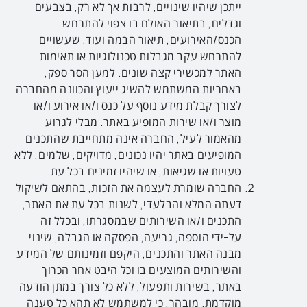
ייתכן שיהיו שינויים, לרבות אך לא רק, בצבעים
וגדלים, בתיאור האולם בו צפוי להתרחש
הכנס/האירועים, תיאור הבמה ועוד, שעשויים
להתרחש עקב מגבלות טכנולוגיות או תאימות
האתר למכשירי קצה שונים. למען הסר ספק,
באחריות המשתמש להשיג ייעוץ והכוונה מהחברה
לצורך קבלת מידע נוסף על כנס ו/או אירוע ו/או
מוצר ו/או שירות המופיע באתר. מבלי לגרוע
מהאמור לעיל, החברה אינה מתחייבת שהתכנים
המופיעים באתר יהיו נכונים, מדויקים, שלמים, ללא
טעויות או שגיאות, או שיהיו זמינים בכל עת.
החברה שומרת לעצמה את הזכות, בהתאם לשיקול
דעתה המלא והבלעדי, לשנות בכל עת את האתר,
התכנים ו/או השירותים שבמסגרתו, ובכלל זה
על-ידי הוספה, גריעה, הפסקה או הגבלה, שינוי
מבנה האתר והתכנים, היקפם וזמינותם של המידע
והשירותים המוצעים בו וכל היבט אחר הכרוך
באתר, בשירות ותפעול, ללא כל צורך במתן הודעה
מוקדמת. מובהר, כי למשתמש לא תהא כל טענה