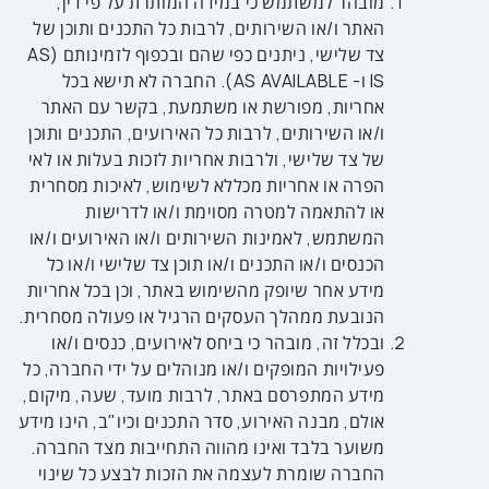
מובהר למשתמש כי במידה המותרת על פי דין,
האתר
ו/או השירותים, לרבות כל התכנים ותוכן של
צד שלישי
, ניתנים כפי שהם ובכפוף לזמינותם (AS
IS ו- AS AVAILABLE). החברה לא תישא בכל
אחריות, מפורשת או משתמעת, בקשר עם האתר
ו/או השירותים, לרבות כל האירועים, התכנים ותוכן
של צד שלישי, ולרבות אחריות לזכות בעלות או לאי
הפרה או אחריות מכללא לשימוש, לאיכות מסחרית
או להתאמה למטרה מסוימת ו/או לדרישות
המשתמש, לאמינות השירותים ו/או האירועים ו/או
הכנסים ו/או התכנים ו/או תוכן צד שלישי ו/או כל
מידע אחר שיופק מהשימוש באתר, וכן בכל אחריות
הנובעת ממהלך העסקים הרגיל או פעולה מסחרית.
ובכלל זה, מובהר כי ביחס לאירועים, כנסים ו/או
פעילויות המופקים ו/או מנוהלים על ידי החברה, כל
מידע המתפרסם באתר, לרבות מועד, שעה, מיקום,
אולם, מבנה האירוע, סדר התכנים וכיו"ב, הינו מידע
משוער בלבד ואינו מהווה התחייבות מצד החברה.
החברה שומרת לעצמה את הזכות לבצע כל שינוי