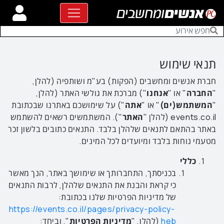
תנאי שימוש
חברת אנשים ומחשבים (הפקות) בע"מ ושותפיה (להלן,
"
החברה
" או "
אנחנו
") מברכת את גולשי האתר (להלן,
"
המשתמש(ים)
" או "
אתה
") על שימושכם באתרנו שבכתובת
events.co.il (להלן "
האתר
"). המשתמשים רשאים להשתמש
באתר בהתאם לתנאים שלהלן בלבד. התנאים כתובים בלשון זכר
מטעמי נוחות בלבד ומיועדים לכל המינים.
כללי
בכניסתך, התחברותך או שימושך באתר, הנך מאשר
כי קראת והבנת את התנאים שלהלן, לרבות התנאים
של מדיניות הפרטיות שלנו בכתובת:
https://events.co.il/pages/privacy-policy-
heb
(להלן, "
מדיניות הפרטיות
", וביחד: