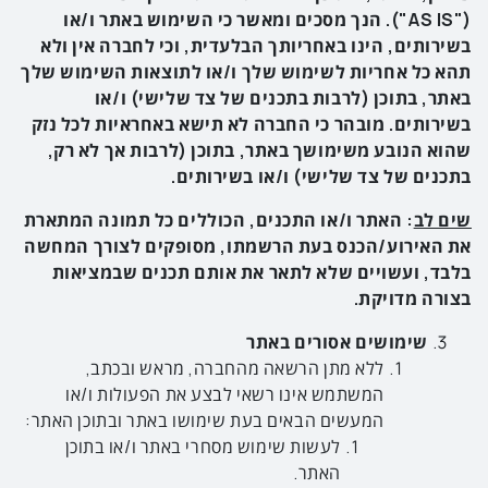
("
AS IS
"). הנך מסכים ומאשר כי השימוש באתר ו/או
בשירותים, הינו באחריותך הבלעדית, וכי לחברה אין ולא
תהא כל אחריות לשימוש שלך ו/או לתוצאות השימוש שלך
באתר, בתוכן (לרבות בתכנים של צד שלישי) ו/או
בשירותים. מובהר כי החברה לא תישא באחראיות לכל נזק
שהוא הנובע משימושך באתר, בתוכן (לרבות אך לא רק,
בתכנים של צד שלישי) ו/או בשירותים.
שים לב
: האתר ו/או התכנים, הכוללים כל תמונה המתארת
את האירוע/הכנס בעת הרשמתו,
מסופקים
לצורך
המחשה
בלבד
, ו
עשויים
שלא
לתאר
את
אותם תכנים
שבמציאות
בצורה
מדויקת
.
שימושים אסורים באתר
ללא מתן הרשאה מהחברה, מראש ובכתב,
המשתמש אינו רשאי לבצע את הפעולות ו/או
המעשים הבאים בעת שימושו באתר ובתוכן האתר:
לעשות שימוש מסחרי באתר ו/או בתוכן
האתר.