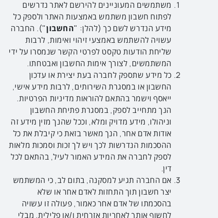
משתמשים המעוניינים להירשם לאתר נדרשים
לפתוח חשבון משתמש באמצעות האתר ולספק כל
מידע הנדרש לשם כך (להלן: "
החשבון
"). החברה
עשויה להשתמש באמצעי זיהוי ואימות, לרבות
שליחת הודעות טקסט לפרטי הקשר שנמסרו על ידי
המשתמשים, לצורך אימות החשבון ואבטחתו.
כל מידע שתספק לחברה בעת יצירת או עדכון
החשבון או במסגרת השירותים, לרבות מידע אישי,
ייאסף וישמר בהתאם להוראות מדיניות הפרטיות.
הנך מתחייב לספק, במסגרת פתיחת החשבון
וניהולו, מידע מדויק ומלא, וככל שהנך מזין מידע זה
אודות אדם אחר, הנך מאשר בזאת כי קיבלת את כל
ההסכמות הנדרשות לכך ויש לך זכות וסמכות מלאות
לספק לחברה את המידע האמור לעיל, בהתאם לכל
דין.
אם החברה תגיע למסקנה, בתום לב, כי המשתמש
יצר חשבון תוך התחזות לאדם אחר או שלא
בהסכמתו של אדם אחר כאמור, פעולה זו עשויה
לחשוף אותך לאחריות אזרחית ו/או פלילית, מבלי