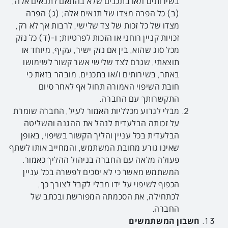
בשירותים ו/או בתכנים שלא בהתאם לתנאים אלה;
(ב) כל הפרה מצדו של תנאים אלה; (ג) הפרה
מצדו של כל זכות של צד שלישי, לרבות אך לא רק,
זכויות קניין רוחני או הזכות לפרטיות; ו-(ד) כל נזק
מכל סוג שהוא, בין אם נזק ישיר, עקיף, מיוחד או
תוצאתי, שגרם לצד שלישי אשר קשור לשימושו
באתר, בשירותים ו/או בתכנים. מובהר בזאת כי
חובת השיפוי האמורה תחול אף לאחר סיום
התקשרותך עם החברה.
מבלי לגרוע מכלליות האמור לעיל, החברה שומרת
על זכותה הבלעדית לנהל את ההגנה והשליטה
הבלעדית בכל עניין והליך הקשור בשיפוי, באופן
שאינו גורע מחובת המשתמש, והמחייב אותו לשתף
פעולה מלאה עם החברה בניהול ההליך כאמור.
המשתמש מאשר כי לא יסכים לפשרה בכל עניין
הכפוף לשיפוי על ידו מבלי לקבל לצורך כך,
לכתחילה, את הסכמתה המפורשת ובכתב של
החברה.
חשבון המשתמשים