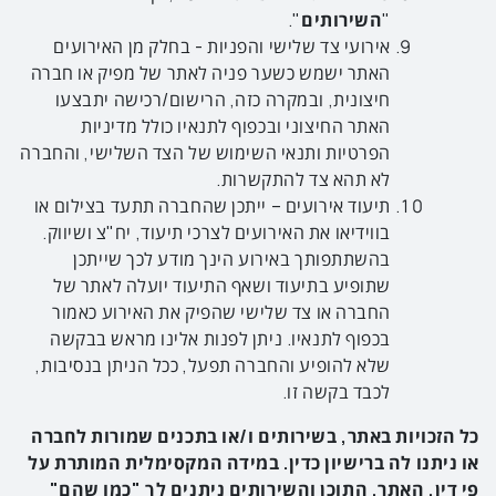
"
השירותים
".
אירועי צד שלישי והפניות - בחלק מן האירועים
האתר ישמש כשער פניה לאתר של מפיק או חברה
חיצונית, ובמקרה כזה, הרישום/רכישה יתבצעו
האתר החיצוני ובכפוף לתנאיו כולל מדיניות
הפרטיות ותנאי השימוש של הצד השלישי, והחברה
לא תהא צד להתקשרות.
תיעוד אירועים – ייתכן שהחברה תתעד בצילום או
בווידיאו את האירועים לצרכי תיעוד, יח"צ ושיווק.
בהשתתפותך באירוע הינך מודע לכך שייתכן
שתופיע בתיעוד ושאף התיעוד יועלה לאתר של
החברה או צד שלישי שהפיק את האירוע כאמור
בכפוף לתנאיו. ניתן לפנות אלינו מראש בבקשה
שלא להופיע והחברה תפעל, ככל הניתן בנסיבות,
לכבד בקשה זו.
כל הזכויות באתר, בשירותים ו/או בתכנים שמורות לחברה
או ניתנו לה ברישיון כדין. במידה המקסימלית המותרת על
פי דין, האתר, התוכן והשירותים ניתנים לך "כמו שהם"