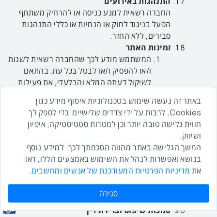
התנהגות באירועים
החברה רשאית למנע כניסה או להרחיק משתתף
הפעל בניגוד לחוק או הנחיות או כללי התנהגות
סבירים, ללא החזר.
זמינות האתר
המשתמש מודע לכך שהחברה רשאית לשנות
ו/או להפסיק ו/או לבטל בכל עת, בהתאם
לשיקול דעתה המלא והבלעדי, את פעילות
האתר או את זמינות התכנים שבו, וזאת ללא
באתר זה נעשה שימוש בטכנולוגיות איסוף מידע כגון
כל צורך במתן הודעה מוקדמת על כך.
Cookies, לרבות על ידי צדדים שלישיים, כדי לספק לך
התיישנות
חווית גלישה טובה יותר וכן למטרות סטטיסטיקה, איפיון
מבלי לגרוע מהאמור בתנאי השימוש,
ושיווק.
המשתמש מודע, מסכים ומאשר בזאת, כי
המשך הגלישה באתר מהווה הסכמתך לכך. למידע נוסף
תקופת ההתיישנות לגבי כל טענה ו/או דרישה
בנושא ואפשרות לנהל את השימוש באמצעים הללו, ראו
ו/או תביעה כנגד החברה, תוגבל לתקופה של
את
מדיניות הפרטיות המעודכנת של אנשים ומחשבים
.
שנתיים, והצדדים רואים בכך כהסכם לתקופת
ההתיישנות כמשמעו בסעיף 19 לחוק
סגירה
ההתיישנות, התשי"ח-1958.
סמכות שיפוט וברירת דין