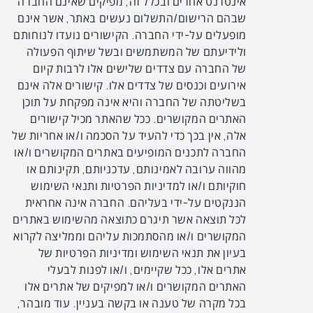
אינטרנט אחרים ובכלל זה, מפיקים שאינם החברה
שבהם הרישום/התשלום נעשים באתר, אשר אינם
מופעלים על-ידי החברה. הקישורים נועדו לנוחותם
ולידיעתם של המשתמשים ובשל שיתוף הפעולה
של החברה עם צדדים שלישים אלו לרבות קיום
אירועים וכנסים של צדדים אלו. קישורים אלה אינם
בשליטתה של החברה והיא אינה מפקחת על תוכן
האתרים המקושרים. ככל שהאתר מכיל קישורים
אלה, אין בכך כדי להעיד על הסכמה ו/או אחריות של
החברה לתכנים המופיעים באתרים המקושרים ו/או
מהווה ערובה לאמינותם, עדכניותם, תקינותם או
חוקיותם ו/או למדיניות הפרטיות ותנאי השימוש
הננקטים על-ידי בעליהם. החברה אינה אחראית
לכל תוצאה אשר תיגרם כתוצאה מהשימוש באתרים
המקושרים ו/או מהסתמכות עליהם וממליצה לקרוא
בעיון את תנאי השימוש ומדיניות הפרטיות של
אתרים אלו, ככל שקיימים, ו/או לפנות לבעלי
האתרים המקושרים ו/או למפיקים של אתרים אלו
בכל מקרה של טענה או בקשה בעניין. עוד מובהר,