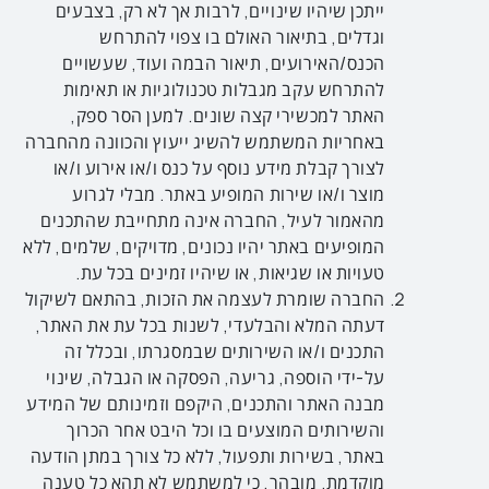
ייתכן שיהיו שינויים, לרבות אך לא רק, בצבעים
וגדלים, בתיאור האולם בו צפוי להתרחש
הכנס/האירועים, תיאור הבמה ועוד, שעשויים
להתרחש עקב מגבלות טכנולוגיות או תאימות
האתר למכשירי קצה שונים. למען הסר ספק,
באחריות המשתמש להשיג ייעוץ והכוונה מהחברה
לצורך קבלת מידע נוסף על כנס ו/או אירוע ו/או
מוצר ו/או שירות המופיע באתר. מבלי לגרוע
מהאמור לעיל, החברה אינה מתחייבת שהתכנים
המופיעים באתר יהיו נכונים, מדויקים, שלמים, ללא
טעויות או שגיאות, או שיהיו זמינים בכל עת.
החברה שומרת לעצמה את הזכות, בהתאם לשיקול
דעתה המלא והבלעדי, לשנות בכל עת את האתר,
התכנים ו/או השירותים שבמסגרתו, ובכלל זה
על-ידי הוספה, גריעה, הפסקה או הגבלה, שינוי
מבנה האתר והתכנים, היקפם וזמינותם של המידע
והשירותים המוצעים בו וכל היבט אחר הכרוך
באתר, בשירות ותפעול, ללא כל צורך במתן הודעה
מוקדמת. מובהר, כי למשתמש לא תהא כל טענה