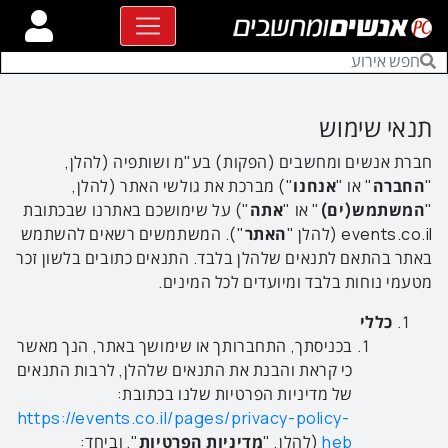
תנאי שימוש
חברת אנשים ומחשבים (הפקות) בע"מ ושותפיה (להלן,
"
החברה
" או "
אנחנו
") מברכת את גולשי האתר (להלן,
"
המשתמש(ים)
" או "
אתה
") על שימושכם באתרנו שבכתובת
events.co.il (להלן "
האתר
"). המשתמשים רשאים להשתמש
באתר בהתאם לתנאים שלהלן בלבד. התנאים כתובים בלשון זכר
מטעמי נוחות בלבד ומיועדים לכל המינים.
כללי
בכניסתך, התחברותך או שימושך באתר, הנך מאשר
כי קראת והבנת את התנאים שלהלן, לרבות התנאים
של מדיניות הפרטיות שלנו בכתובת:
https://events.co.il/pages/privacy-policy-
heb
(להלן, "
מדיניות הפרטיות
", וביחד: