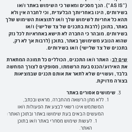
("
AS IS
"). הנך מסכים ומאשר כי השימוש באתר ו/או
בשירותים, הינו באחריותך הבלעדית, וכי לחברה אין ולא
תהא כל אחריות לשימוש שלך ו/או לתוצאות השימוש שלך
באתר, בתוכן (לרבות בתכנים של צד שלישי) ו/או
בשירותים. מובהר כי החברה לא תישא באחראיות לכל נזק
שהוא הנובע משימושך באתר, בתוכן (לרבות אך לא רק,
בתכנים של צד שלישי) ו/או בשירותים.
שים לב
: האתר ו/או התכנים, הכוללים כל תמונה המתארת
את האירוע/הכנס בעת הרשמתו,
מסופקים
לצורך
המחשה
בלבד
, ו
עשויים
שלא
לתאר
את
אותם תכנים
שבמציאות
בצורה
מדויקת
.
שימושים אסורים באתר
ללא מתן הרשאה מהחברה, מראש ובכתב,
המשתמש אינו רשאי לבצע את הפעולות ו/או
המעשים הבאים בעת שימושו באתר ובתוכן האתר:
לעשות שימוש מסחרי באתר ו/או בתוכן
האתר.