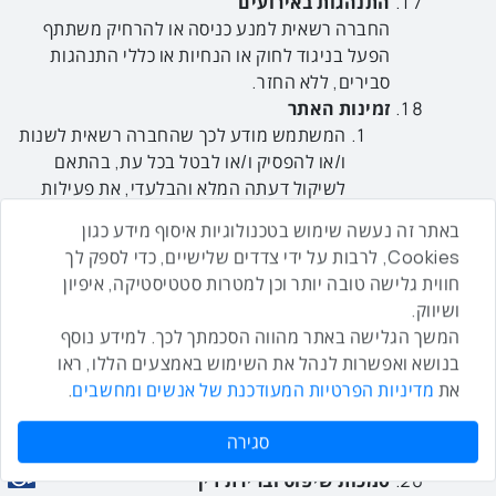
התנהגות באירועים
החברה רשאית למנע כניסה או להרחיק משתתף
הפעל בניגוד לחוק או הנחיות או כללי התנהגות
סבירים, ללא החזר.
זמינות האתר
המשתמש מודע לכך שהחברה רשאית לשנות
ו/או להפסיק ו/או לבטל בכל עת, בהתאם
לשיקול דעתה המלא והבלעדי, את פעילות
האתר או את זמינות התכנים שבו, וזאת ללא
באתר זה נעשה שימוש בטכנולוגיות איסוף מידע כגון
כל צורך במתן הודעה מוקדמת על כך.
Cookies, לרבות על ידי צדדים שלישיים, כדי לספק לך
התיישנות
חווית גלישה טובה יותר וכן למטרות סטטיסטיקה, איפיון
מבלי לגרוע מהאמור בתנאי השימוש,
ושיווק.
המשתמש מודע, מסכים ומאשר בזאת, כי
המשך הגלישה באתר מהווה הסכמתך לכך. למידע נוסף
תקופת ההתיישנות לגבי כל טענה ו/או דרישה
בנושא ואפשרות לנהל את השימוש באמצעים הללו, ראו
ו/או תביעה כנגד החברה, תוגבל לתקופה של
את
מדיניות הפרטיות המעודכנת של אנשים ומחשבים
.
שנתיים, והצדדים רואים בכך כהסכם לתקופת
ההתיישנות כמשמעו בסעיף 19 לחוק
סגירה
ההתיישנות, התשי"ח-1958.
סמכות שיפוט וברירת דין