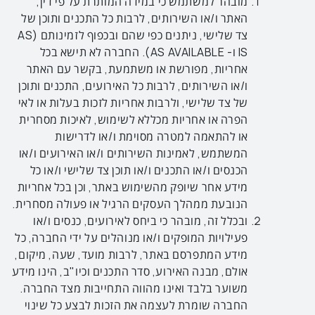
מובהר למשתמש כי במידה המותרת על פי דין,
האתר
ו/או השירותים, לרבות כל התכנים ותוכן של
צד שלישי
, ניתנים כפי שהם ובכפוף לזמינותם (AS
IS ו- AS AVAILABLE). החברה לא תישא בכל
אחריות, מפורשת או משתמעת, בקשר עם האתר
ו/או השירותים, לרבות כל האירועים, התכנים ותוכן
של צד שלישי, ולרבות אחריות לזכות בעלות או לאי
הפרה או אחריות מכללא לשימוש, לאיכות מסחרית
או להתאמה למטרה מסוימת ו/או לדרישות
המשתמש, לאמינות השירותים ו/או האירועים ו/או
הכנסים ו/או התכנים ו/או תוכן צד שלישי ו/או כל
מידע אחר שיופק מהשימוש באתר, וכן בכל אחריות
הנובעת ממהלך העסקים הרגיל או פעולה מסחרית.
ובכלל זה, מובהר כי ביחס לאירועים, כנסים ו/או
פעילויות המופקים ו/או מנוהלים על ידי החברה, כל
מידע המתפרסם באתר, לרבות מועד, שעה, מיקום,
אולם, מבנה האירוע, סדר התכנים וכיו"ב, הינו מידע
משוער בלבד ואינו מהווה התחייבות מצד החברה.
החברה שומרת לעצמה את הזכות לבצע כל שינוי