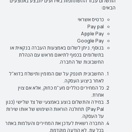
התשלום עבור ההשתתפות באירועים יתבצע באמצעים
הבאים:
כרטיס אשראי
Pay pal
Apple Pay
Google Pay
בנוסף, ניתן לשלום באמצעות העברה בנקאית או
בתשלומים בכפוף לתיאום מראש עם הנהלת
החשבונות של החברה.
החשבונית תונפק על שם המזמין ותישלח בדוא"ל
לאחר ביצוע העסקה.
כל המחירים כוללים מע"מ כחוק, אלא אם צוין
אחרת.
במידה והתשלום בוצע באמצעי של צד שלישי (כגון
Pay Pal) תחולנה הוראות השימוש של אותו שירות
על העסקה.
החברה רשאית לעדכן את המחירים והעלמות באתר
בכל עת, לא הודעה מוקדמת.