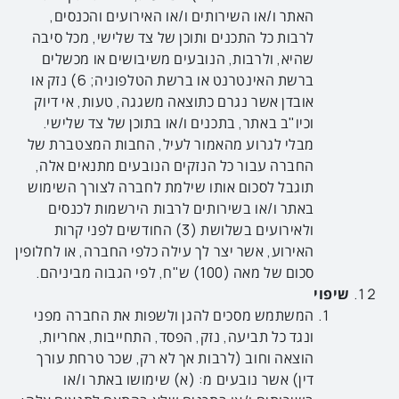
האתר ו/או השירותים ו/או האירועים והכנסים,
לרבות כל התכנים ותוכן של צד שלישי, מכל סיבה
שהיא, ולרבות, הנובעים משיבושים או מכשלים
ברשת האינטרנט או ברשת הטלפוניה; 6) נזק או
אובדן אשר נגרם כתוצאה משגגה, טעות, אי דיוק
וכיו"ב באתר, בתכנים ו/או בתוכן של צד שלישי.
מבלי לגרוע מהאמור לעיל, החבות המצטברת של
החברה עבור כל הנזקים הנובעים מתנאים אלה,
תוגבל לסכום אותו שילמת לחברה לצורך השימוש
באתר ו/או בשירותים לרבות הירשמות לכנסים
ולאירועים בשלושת (3) החודשים לפני קרות
האירוע, אשר יצר לך עילה כלפי החברה, או לחלופין
סכום של מאה (100) ש"ח, לפי הגבוה מביניהם.
שיפוי
המשתמש מסכים להגן ולשפות את החברה מפני
ונגד כל תביעה, נזק, הפסד, התחייבות, אחריות,
הוצאה וחוב (לרבות אך לא רק, שכר טרחת עורך
דין) אשר נובעים מ: (א) שימושו באתר ו/או