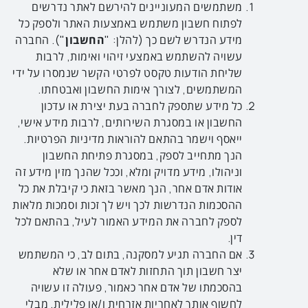
משתמשים המעוניינים להירשם לאתר נדרשים
לפתוח חשבון משתמש באמצעות האתר ולספק כל
מידע הנדרש לשם כך (להלן: "
החשבון
"). החברה
עשויה להשתמש באמצעי זיהוי ואימות, לרבות
שליחת הודעות טקסט לפרטי הקשר שנמסרו על ידי
המשתמשים, לצורך אימות החשבון ואבטחתו.
כל מידע שתספק לחברה בעת יצירת או עדכון
החשבון או במסגרת השירותים, לרבות מידע אישי,
ייאסף וישמר בהתאם להוראות מדיניות הפרטיות.
הנך מתחייב לספק, במסגרת פתיחת החשבון
וניהולו, מידע מדויק ומלא, וככל שהנך מזין מידע זה
אודות אדם אחר, הנך מאשר בזאת כי קיבלת את כל
ההסכמות הנדרשות לכך ויש לך זכות וסמכות מלאות
לספק לחברה את המידע האמור לעיל, בהתאם לכל
דין.
אם החברה תגיע למסקנה, בתום לב, כי המשתמש
יצר חשבון תוך התחזות לאדם אחר או שלא
בהסכמתו של אדם אחר כאמור, פעולה זו עשויה
לחשוף אותך לאחריות אזרחית ו/או פלילית, מבלי