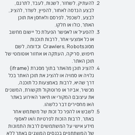
להעתיק, לשחזר, לשנות, לעבד, לתרגם,
לבצע הנדסה לאחור, להפיץ, לשדר, להציג,
לבצע, לשכפל, לפרסם ולאחסן את תוכן
האתר, כולו או חלקו.
להפעיל או לאפשר הפעלת כל יישום מחשב
או כל אמצעי אחר, לרבות תוכנות
מסוגCrawlers, Robots וכדומה, לשם
חיפוש, סריקה, העתקה או אחזור אוטומטי של
תוכן האתר.
להציג תוכן מהאתר בתוך מסגרת (iframe)
גלויה או סמויה או להציג את תוכן האתר בכל
דרך שהיא, לרבות באמצעות כל תוכנה,
מכשיר, אביזר או פרוטוקול תקשורת, המשנים
את עיצובם המקורי או תיאור האירוע באתר
ו/או מחסירים דבר כלשהו.
לשבש או להפר כל זכות של משתמש אחר
באתר, לרבות הזכות לפרטיות ו/או לאסוף
מידע אישי על המשתמשים לרבות התמונות
של המשתתפים בכנסים המוצגים באתר ללא