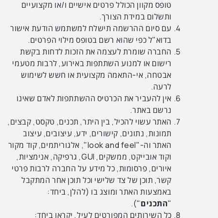
טופס מקוון הכולל פרטים אישיים ו/או מקצועיים
ותשלום במידת הצורך.
עם סיום ההרשמה תישלח למשתמש הודעת אישור
בדוא"ל כפי שהוא רשם בטופס מילוי הפרטים.
החברה שומרת לעצמה את הזכות לדחות בקשת
רישום או למנוע השתתפות באירוע, לרבות מטעמי
אבטחה, אי-התאמה מקצועית או חשש לשימוש
לרעה.
אין להעביר את הכרטיס ההשתתפות לאדם שאינו
נרשם באתר.
האתר עשוי להכיל, בין היתר, תכנים, טקסט, קבצים,
תמונות, נתונים, קישורים, ידע, עיצובים, עיצוב
האתר וה-"look and feel", אלגוריתמים, קוד מקור
וקוד אובייקט, ממשקים, GUI, גרפיקה, אנימציות,
איורים, פרסומות, כל מידע על החברה לרבות פרטי
קשר, תוכן של צד שלישי וכל תוכן אחר המתקבל
באמצעות האתר ומוצג בו (להלן, ביחד:
"
התכנים
").
כל השירותים המפורטים לעיל, יקראו ביחד: