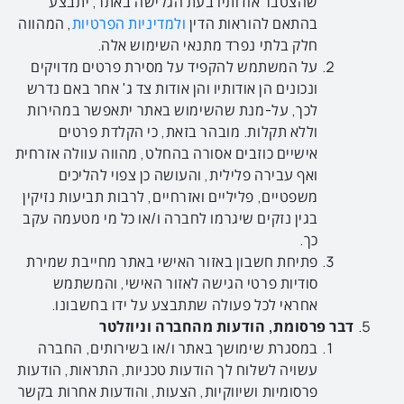
שהצטבר אודותיו בעת הגלישה באתר, יתבצע
בהתאם להוראות הדין
ולמדיניות הפרטיות
, המהווה
חלק בלתי נפרד מתנאי השימוש אלה.
על המשתמש להקפיד על מסירת פרטים מדויקים
ונכונים הן אודותיו והן אודות צד ג' אחר באם נדרש
לכך, על-מנת שהשימוש באתר יתאפשר במהירות
וללא תקלות. מובהר בזאת, כי הקלדת פרטים
אישיים כוזבים אסורה בהחלט, מהווה עוולה אזרחית
ואף עבירה פלילית, והעושה כן צפוי להליכים
משפטיים, פליליים ואזרחיים, לרבות תביעות נזיקין
בגין נזקים שיגרמו לחברה ו/או כל מי מטעמה עקב
כך.
פתיחת חשבון באזור האישי באתר מחייבת שמירת
סודיות פרטי הגישה לאזור האישי, והמשתמש
אחראי לכל פעולה שתתבצע על ידו בחשבונו.
דבר פרסומת, הודעות מהחברה וניוזלטר
במסגרת שימושך באתר ו/או בשירותים, החברה
עשויה לשלוח לך הודעות טכניות, התראות, הודעות
פרסומיות ושיווקיות, הצעות, והודעות אחרות בקשר