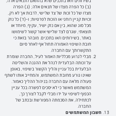
בשירותים ו/או בתכנים שלא בהתאם לתנאים אלה;
(ב) כל הפרה מצדו של תנאים אלה; (ג) הפרה
מצדו של כל זכות של צד שלישי, לרבות אך לא רק,
זכויות קניין רוחני או הזכות לפרטיות; ו-(ד) כל נזק
מכל סוג שהוא, בין אם נזק ישיר, עקיף, מיוחד או
תוצאתי, שגרם לצד שלישי אשר קשור לשימושו
באתר, בשירותים ו/או בתכנים. מובהר בזאת כי
חובת השיפוי האמורה תחול אף לאחר סיום
התקשרותך עם החברה.
מבלי לגרוע מכלליות האמור לעיל, החברה שומרת
על זכותה הבלעדית לנהל את ההגנה והשליטה
הבלעדית בכל עניין והליך הקשור בשיפוי, באופן
שאינו גורע מחובת המשתמש, והמחייב אותו לשתף
פעולה מלאה עם החברה בניהול ההליך כאמור.
המשתמש מאשר כי לא יסכים לפשרה בכל עניין
הכפוף לשיפוי על ידו מבלי לקבל לצורך כך,
לכתחילה, את הסכמתה המפורשת ובכתב של
החברה.
חשבון המשתמשים