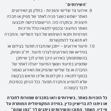
"
השירותים
".
אירועי צד שלישי והפניות - בחלק מן האירועים
האתר ישמש כשער פניה לאתר של מפיק או חברה
חיצונית, ובמקרה כזה, הרישום/רכישה יתבצעו
האתר החיצוני ובכפוף לתנאיו כולל מדיניות
הפרטיות ותנאי השימוש של הצד השלישי, והחברה
לא תהא צד להתקשרות.
תיעוד אירועים – ייתכן שהחברה תתעד בצילום או
בווידיאו את האירועים לצרכי תיעוד, יח"צ ושיווק.
בהשתתפותך באירוע הינך מודע לכך שייתכן
שתופיע בתיעוד ושאף התיעוד יועלה לאתר של
החברה או צד שלישי שהפיק את האירוע כאמור
בכפוף לתנאיו. ניתן לפנות אלינו מראש בבקשה
שלא להופיע והחברה תפעל, ככל הניתן בנסיבות,
לכבד בקשה זו.
כל הזכויות באתר, בשירותים ו/או בתכנים שמורות לחברה
או ניתנו לה ברישיון כדין. במידה המקסימלית המותרת על
פי דין, האתר, התוכן והשירותים ניתנים לך "כמו שהם"