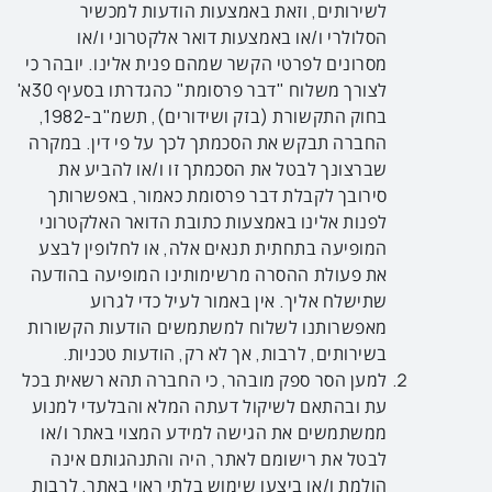
לשירותים, וזאת באמצעות הודעות למכשיר
הסלולרי ו/או באמצעות דואר אלקטרוני ו/או
מסרונים לפרטי הקשר שמהם פנית אלינו. יובהר כי
לצורך משלוח "דבר פרסומת" כהגדרתו בסעיף 30א'
בחוק התקשורת (בזק ושידורים), תשמ"ב-1982,
החברה תבקש את הסכמתך לכך על פי דין. במקרה
שברצונך לבטל את הסכמתך זו ו/או להביע את
סירובך לקבלת דבר פרסומת כאמור, באפשרותך
לפנות אלינו באמצעות כתובת הדואר האלקטרוני
המופיעה בתחתית תנאים אלה, או לחלופין לבצע
את פעולת ההסרה מרשימותינו המופיעה בהודעה
שתישלח אליך. אין באמור לעיל כדי לגרוע
מאפשרותנו לשלוח למשתמשים הודעות הקשורות
בשירותים, לרבות, אך לא רק, הודעות טכניות.
למען הסר ספק מובהר, כי החברה תהא רשאית בכל
עת ובהתאם לשיקול דעתה המלא והבלעדי למנוע
ממשתמשים את הגישה למידע המצוי באתר ו/או
לבטל את רישומם לאתר, היה והתנהגותם אינה
הולמת ו/או ביצעו שימוש בלתי ראוי באתר, לרבות