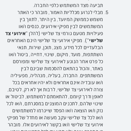
תביעה מצד המשתמש כלפי החברה.
מבלי לגרוע מכלליות האמור, מובהר כי האתר
משמש כממשק המיועד, בין היתר, לתווך בין
המשתמשים לבין מפיקי אירועים, כנסים ו/או
פעילויות מטעם גורמי צד שלישי (להלן "
אירועי צד
שלישי
"). מפיקי אירועי צד שלישי הינם האחראים
הבלעדיים לכל מידע, מצג, תוכן, שירות, תנאי
השתתפות, מועד, מיקום, שינוי, דחייה, ביטול ו/או
כל פרט אחר הנוגע לאירועי צד שלישי ומפורסם
באתר, והכול בהתאם להסכמות שבינם לבין
המשתתפים. החברה, בעליה, מנהליה, מפעיליה
ו/או עובדיה אינם אחראים ולא יהיו אחראים בכל
צורה לאירועי צד שלישי, לרבות אך לא רק, לטיבם,
לאופן ודרך קיומם, להתאמתם למשתמש, לביטול או
שינוי שלהם, לתכנים המוצגים במסגרתם, ו/או לכל
נזק ו/או הוצאה ו/או הפסד שייגרמו למשתמשים
ו/או לכל צד שלישי עקב מעשה או מחדל של מפיקי
אירועי צד שלישי ו/או בקשר לאירועים אלו. מובהר