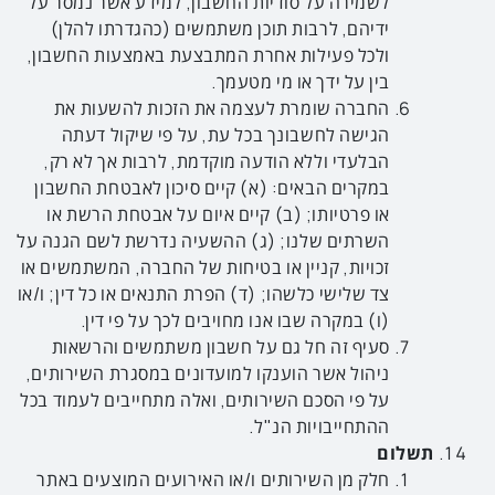
לשמירה על סודיות החשבון, למידע אשר נמסר על
ידיהם, לרבות תוכן משתמשים (כהגדרתו להלן)
ולכל פעילות אחרת המתבצעת באמצעות החשבון,
בין על ידך או מי מטעמך.
החברה שומרת לעצמה את הזכות להשעות את
הגישה לחשבונך בכל עת, על פי שיקול דעתה
הבלעדי וללא הודעה מוקדמת, לרבות אך לא רק,
במקרים הבאים: (א) קיים סיכון לאבטחת החשבון
או פרטיותו; (ב) קיים איום על אבטחת הרשת או
השרתים שלנו; (ג) ההשעיה נדרשת לשם הגנה על
זכויות, קניין או בטיחות של החברה, המשתמשים או
צד שלישי כלשהו; (ד) הפרת התנאים או כל דין; ו/או
(ו) במקרה שבו אנו מחויבים לכך על פי דין.
סעיף זה חל גם על חשבון משתמשים והרשאות
ניהול אשר הוענקו למועדונים במסגרת השירותים,
על פי הסכם השירותים, ואלה מתחייבים לעמוד בכל
ההתחייבויות הנ"ל.
תשלום
חלק מן השירותים ו/או האירועים המוצעים באתר