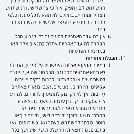
כי החברה אינה ולא תהא צד לכל התקשרות שבין
המשתמש לבין מפיקי אירועי צד שלישי, והמשתמש
מצהיר ומתחייב בזאת כי לא תהא לו כל טענה כלפי
החברה ביחס לאירועי צד שלישי או להשתתפותו
בהם.
אין בהיעדר האחריות בסעיף זה כדי לגרוע מכל
הבהרה להיעדר אחריות אחרת בתנאים אלה ו/או
במדיניות הפרטיות.
הגבלת אחריות
במידה המקסימאלית האפשרית על פי דין, החברה
לא תהא אחראית לכל נזק, מכל סוג שהוא, שייגרם
למשתמשים או כל לצד ג', לרבות נזקים ישירים,
עקיפים, מיוחדים, עונשיים, אגביים או תוצאתיים
(לרבות, אך לא רק, נזק למוניטין, לרווחים, למידע,
או לעסקים ונזק בגין עוגמת נפש), כתוצאה או
הנובעים מתנאים אלה ו/או מהשירותים ו/או
מהתכנים ו/או תוכן של צד שלישי, משימושך או
חוסר יכולתך להשתמש באתר ו/או בשירותים ו/או
בתכנים, מהתוצאות וההשלכות של שימושך בכל