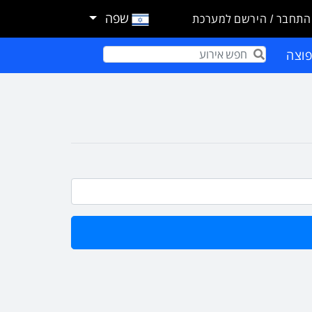
שפה
התחבר / הירשם למערכת
וצה
Term