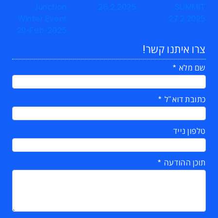
צרו איתנו קשר!
שם מלא
כתובת דוא"ל
טלפון נייד
תוכן ההודעה