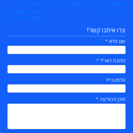
צרו איתנו קשר!
שם מלא
כתובת דוא"ל
טלפון נייד
תוכן ההודעה