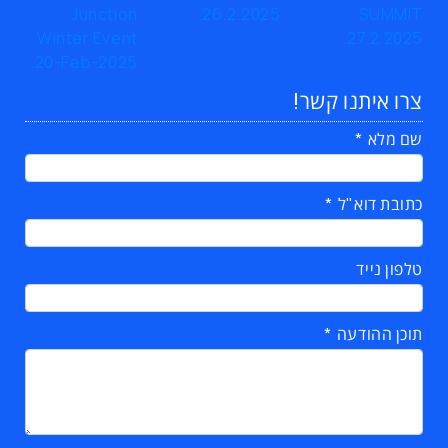
צרו איתנו קשר!
שם מלא
כתובת דוא"ל
טלפון נייד
תוכן ההודעה