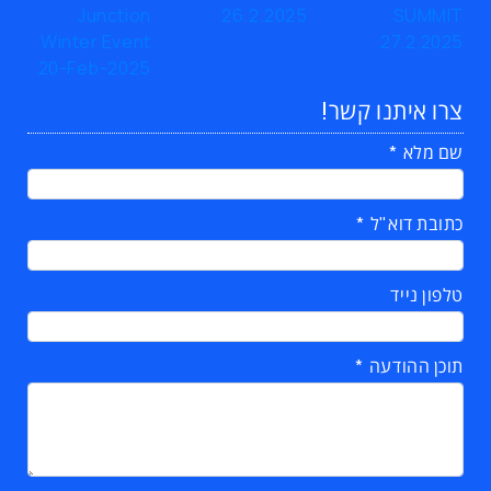
צרו איתנו קשר!
שם מלא
כתובת דוא"ל
טלפון נייד
תוכן ההודעה