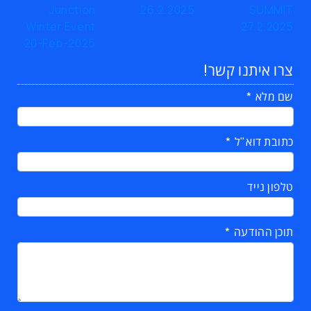
צרו איתנו קשר!
שם מלא
כתובת דוא"ל
טלפון נייד
תוכן ההודעה