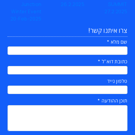
צרו איתנו קשר!
שם מלא
כתובת דוא"ל
טלפון נייד
תוכן ההודעה