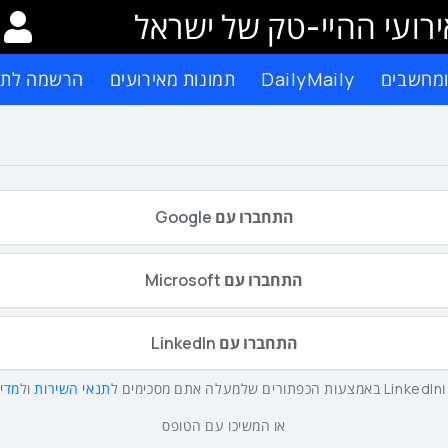
רועי ההיי-טק של ישראל
ומחשבים
DailyMaily
תמונות מאירועים
הרשמה לתפ
התחברו עם Google
התחברו עם Microsoft
התחברו עם LinkedIn
תנאי השירות
ול
מדינ
או המשיכו עם הטופס