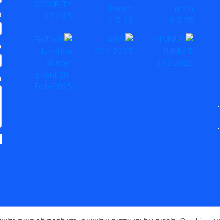
כ
ט
ת