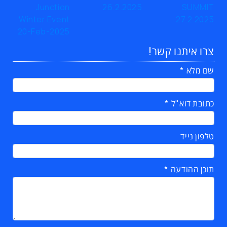
צרו איתנו קשר!
שם מלא
כתובת דוא"ל
טלפון נייד
תוכן ההודעה