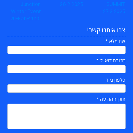
צרו איתנו קשר!
שם מלא
כתובת דוא"ל
טלפון נייד
תוכן ההודעה