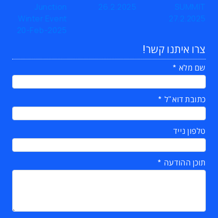
צרו איתנו קשר!
שם מלא
כתובת דוא"ל
טלפון נייד
תוכן ההודעה