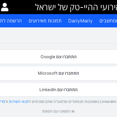
רועי ההיי-טק של ישראל
ומחשבים
DailyMaily
תמונות מאירועים
הרשמה לתפ
התחברו עם Google
התחברו עם Microsoft
התחברו עם LinkedIn
תנאי השירות
ול
מדינ
או המשיכו עם הטופס