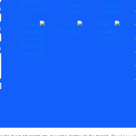
כ
ט
ת