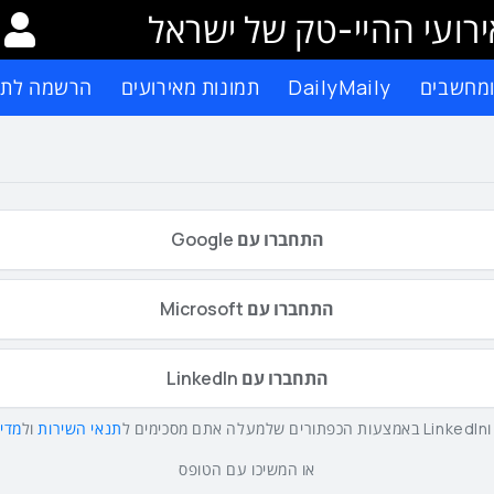
רועי ההיי-טק של ישראל
ומחשבים
DailyMaily
תמונות מאירועים
הרשמה לתפ
התחברו עם Google
התחברו עם Microsoft
התחברו עם LinkedIn
תנאי השירות
ול
מדינ
או המשיכו עם הטופס