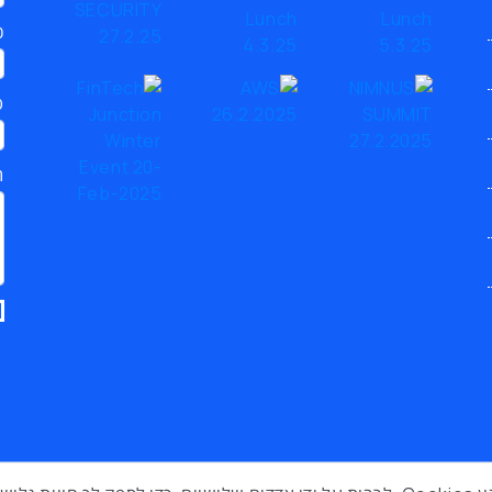
כ
ט
ת