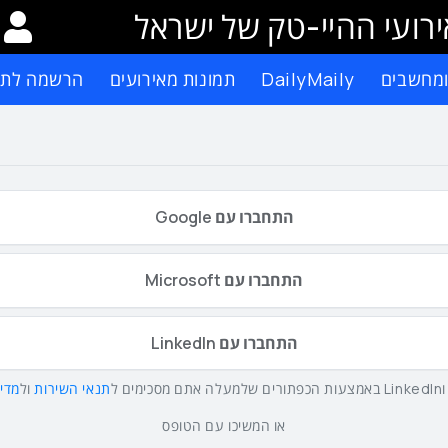
רועי ההיי-טק של ישראל
ומחשבים
DailyMaily
תמונות מאירועים
הרשמה לתפ
התחברו עם Google
התחברו עם Microsoft
התחברו עם LinkedIn
תנאי השירות
ול
מדינ
או המשיכו עם הטופס