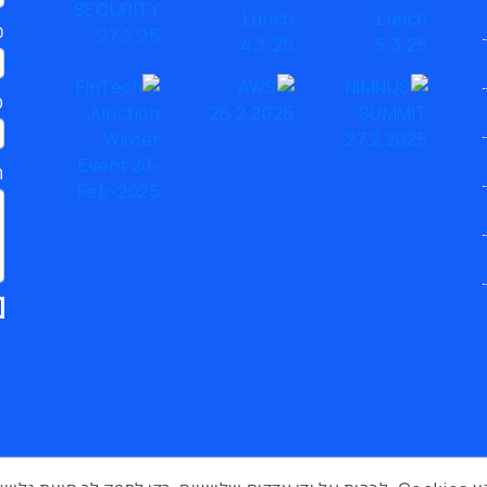
כ
ט
ת