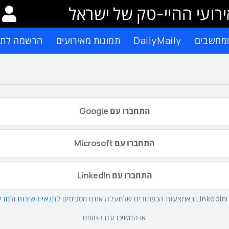
רועי ההיי-טק של ישראל
ומחשבים
DailyMaily
תמונות מאירועים
הרשמה לתפ
התחברו עם Google
התחברו עם Microsoft
התחברו עם LinkedIn
תנאי השירות
ול
מדינ
או המשיכו עם הטופס