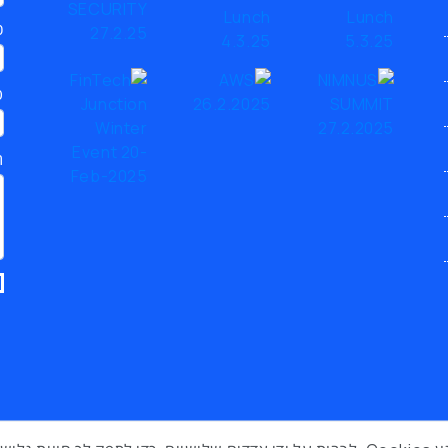
כ
ט
ת