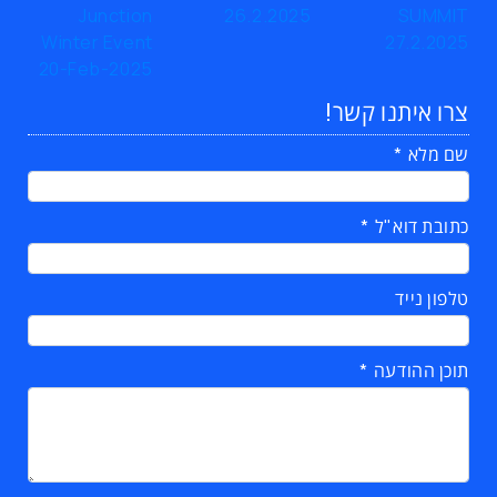
צרו איתנו קשר!
שם מלא
כתובת דוא"ל
טלפון נייד
תוכן ההודעה