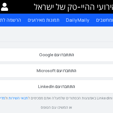
רועי ההיי-טק של ישראל
ומחשבים
DailyMaily
תמונות מאירועים
הרשמה לתפ
התחברו עם Google
התחברו עם Microsoft
התחברו עם LinkedIn
תנאי השירות
ול
מדינ
או המשיכו עם הטופס