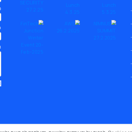
כ
ט
ת