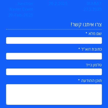
צרו איתנו קשר!
שם מלא
כתובת דוא"ל
טלפון נייד
תוכן ההודעה