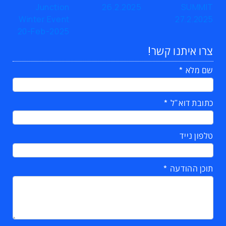
צרו איתנו קשר!
שם מלא
כתובת דוא"ל
טלפון נייד
תוכן ההודעה