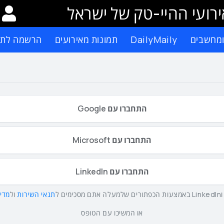
רועי ההיי-טק של ישראל
ומחשבים
DailyMaily
תמונות מאירועים
הרשמה לתפ
התחברו עם Google
התחברו עם Microsoft
התחברו עם LinkedIn
תנאי השירות
ול
מדינ
או המשיכו עם הטופס