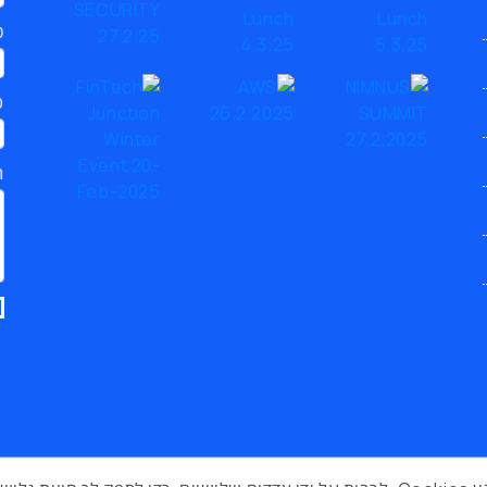
כ
ט
ת