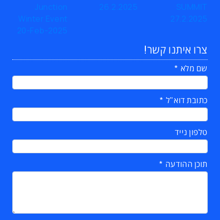
צרו איתנו קשר!
שם מלא
כתובת דוא"ל
טלפון נייד
תוכן ההודעה