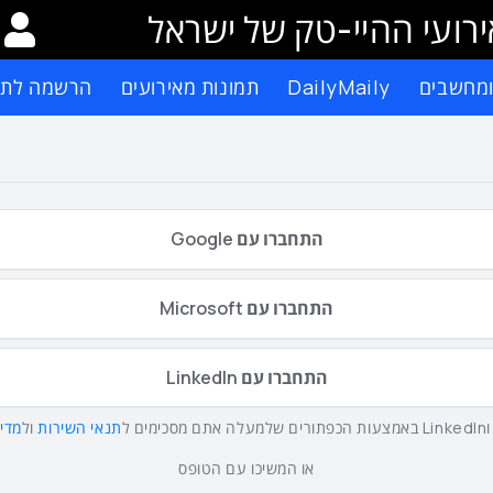
רועי ההיי-טק של ישראל
ומחשבים
DailyMaily
תמונות מאירועים
הרשמה לתפ
התחברו עם Google
התחברו עם Microsoft
התחברו עם LinkedIn
תנאי השירות
ול
מדינ
או המשיכו עם הטופס