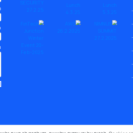
כ
ט
ת