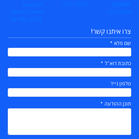
צרו איתנו קשר!
שם מלא
כתובת דוא"ל
טלפון נייד
תוכן ההודעה