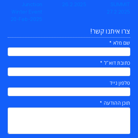
צרו איתנו קשר!
שם מלא
כתובת דוא"ל
טלפון נייד
תוכן ההודעה