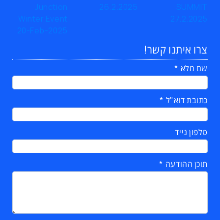
צרו איתנו קשר!
שם מלא
כתובת דוא"ל
טלפון נייד
תוכן ההודעה