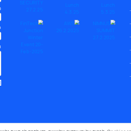
כ
ט
ת