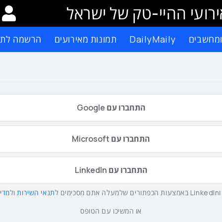
רועי ההיי-טק של ישראל
ומחשבים
DailyMaily
תמונות מאירועים
הרשמה לתפ
התחברו עם Google
התחברו עם Microsoft
התחברו עם LinkedIn
תנאי השירות
ול
מדינ
או המשיכו עם הטופס