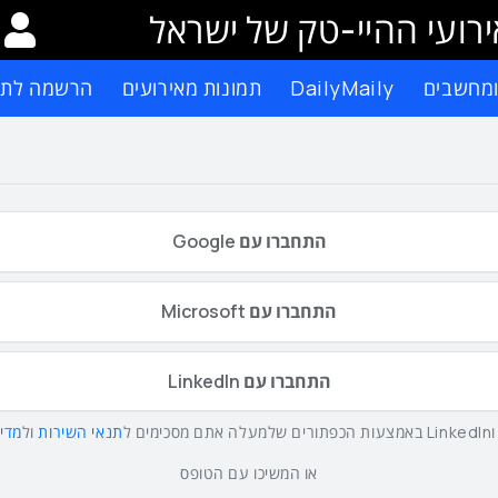
רועי ההיי-טק של ישראל
ומחשבים
DailyMaily
תמונות מאירועים
הרשמה לתפ
התחברו עם Google
התחברו עם Microsoft
התחברו עם LinkedIn
תנאי השירות
ול
מדינ
או המשיכו עם הטופס