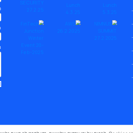
כ
ט
ת