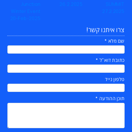
צרו איתנו קשר!
שם מלא
כתובת דוא"ל
טלפון נייד
תוכן ההודעה