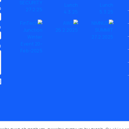
כ
ט
ת