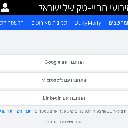
רועי ההיי-טק של ישראל
ומחשבים
DailyMaily
תמונות מאירועים
הרשמה לתפ
התחברו עם Google
התחברו עם Microsoft
התחברו עם LinkedIn
תנאי השירות
ול
מדינ
או המשיכו עם הטופס