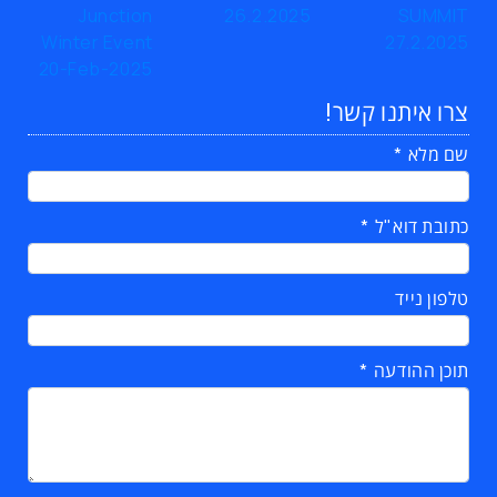
צרו איתנו קשר!
שם מלא
כתובת דוא"ל
טלפון נייד
תוכן ההודעה