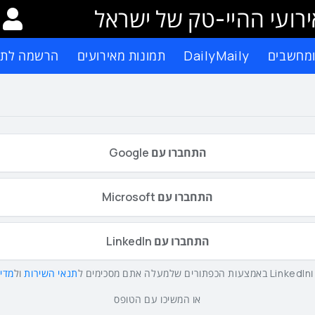
רועי ההיי-טק של ישראל
ומחשבים
DailyMaily
תמונות מאירועים
הרשמה לתפ
התחברו עם Google
התחברו עם Microsoft
התחברו עם LinkedIn
תנאי השירות
ול
מדינ
או המשיכו עם הטופס