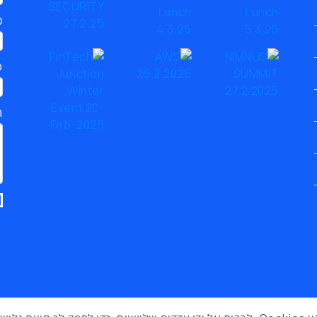
כ
ט
ת