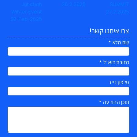
צרו איתנו קשר!
שם מלא
כתובת דוא"ל
טלפון נייד
תוכן ההודעה