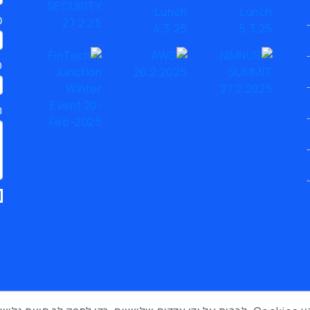
כ
ט
ת