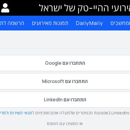
רועי ההיי-טק של ישראל
ומחשבים
DailyMaily
תמונות מאירועים
הרשמה לתפ
התחברו עם Google
התחברו עם Microsoft
התחברו עם LinkedIn
תנאי השירות
ול
מדינ
או המשיכו עם הטופס