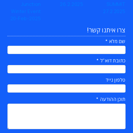
צרו איתנו קשר!
שם מלא
כתובת דוא"ל
טלפון נייד
תוכן ההודעה