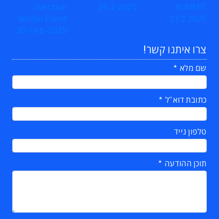
צרו איתנו קשר!
שם מלא
כתובת דוא"ל
טלפון נייד
תוכן ההודעה