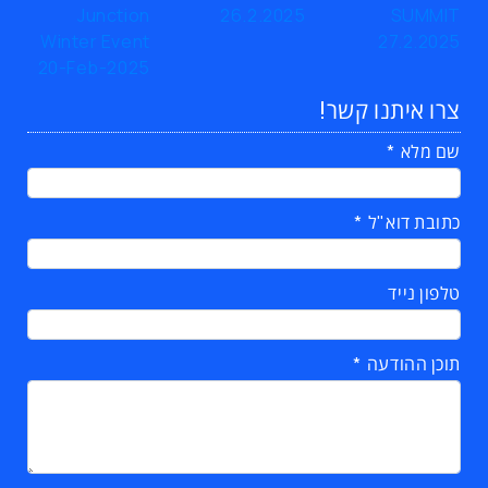
צרו איתנו קשר!
שם מלא
כתובת דוא"ל
טלפון נייד
תוכן ההודעה