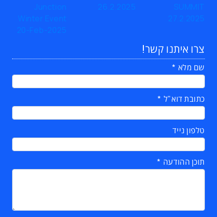
צרו איתנו קשר!
שם מלא
כתובת דוא"ל
טלפון נייד
תוכן ההודעה