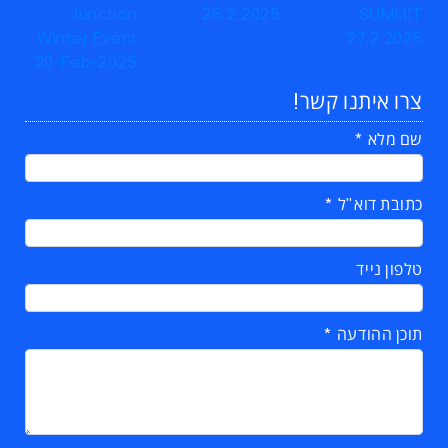
צרו איתנו קשר!
שם מלא
כתובת דוא"ל
טלפון נייד
תוכן ההודעה