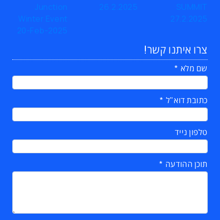
צרו איתנו קשר!
שם מלא
כתובת דוא"ל
טלפון נייד
תוכן ההודעה