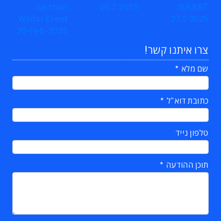
צרו איתנו קשר!
שם מלא
כתובת דוא"ל
טלפון נייד
תוכן ההודעה