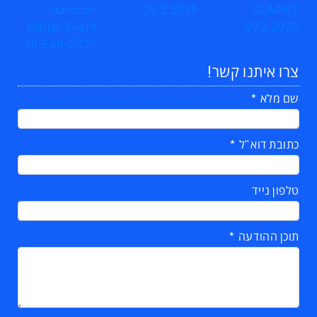
צרו איתנו קשר!
שם מלא
כתובת דוא"ל
טלפון נייד
תוכן ההודעה