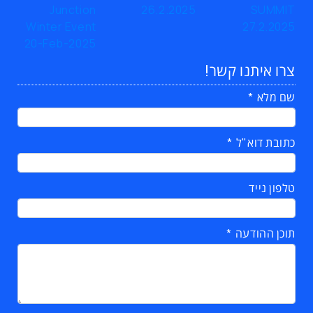
צרו איתנו קשר!
שם מלא
כתובת דוא"ל
טלפון נייד
תוכן ההודעה