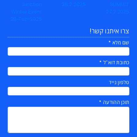
צרו איתנו קשר!
שם מלא
כתובת דוא"ל
טלפון נייד
תוכן ההודעה