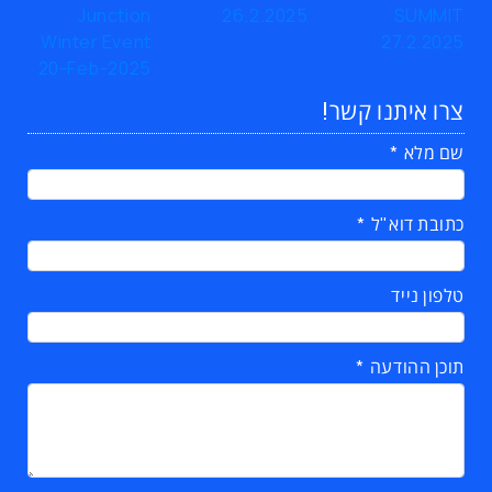
צרו איתנו קשר!
שם מלא
כתובת דוא"ל
טלפון נייד
תוכן ההודעה